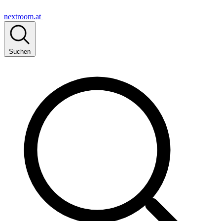
nextroom.at
Suchen