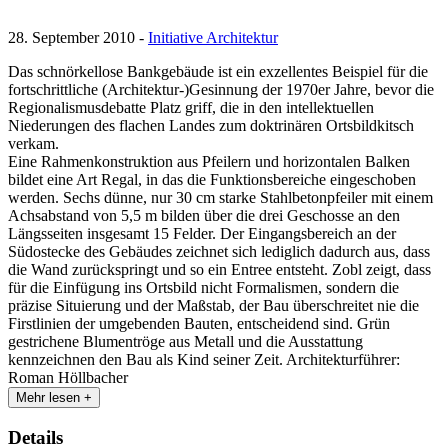
28. September 2010 -
Initiative Architektur
Das schnörkellose Bankgebäude ist ein exzellentes Beispiel für die
fortschrittliche (Architektur-)Gesinnung der 1970er Jahre, bevor die
Regionalismusdebatte Platz griff, die in den intellektuellen
Niederungen des flachen Landes zum doktrinären Ortsbildkitsch
verkam.
Eine Rahmenkonstruktion aus Pfeilern und horizontalen Balken
bildet eine Art Regal, in das die Funktionsbereiche eingeschoben
werden. Sechs dünne, nur 30 cm starke Stahlbetonpfeiler mit einem
Achsabstand von 5,5 m bilden über die drei Geschosse an den
Längsseiten insgesamt 15 Felder. Der Eingangsbereich an der
Südostecke des Gebäudes zeichnet sich lediglich dadurch aus, dass
die Wand zurückspringt und so ein Entree entsteht. Zobl zeigt, dass
für die Einfügung ins Ortsbild nicht Formalismen, sondern die
präzise Situierung und der Maßstab, der Bau überschreitet nie die
Firstlinien der umgebenden Bauten, entscheidend sind. Grün
gestrichene Blumentröge aus Metall und die Ausstattung
kennzeichnen den Bau als Kind seiner Zeit. Architekturführer:
Roman Höllbacher
Mehr lesen +
Details