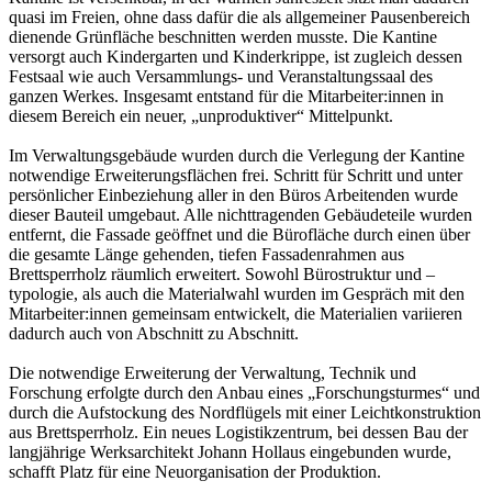
quasi im Freien, ohne dass dafür die als allgemeiner Pausenbereich
dienende Grünfläche beschnitten werden musste. Die Kantine
versorgt auch Kindergarten und Kinderkrippe, ist zugleich dessen
Festsaal wie auch Versammlungs- und Veranstaltungssaal des
ganzen Werkes. Insgesamt entstand für die Mitarbeiter:innen in
diesem Bereich ein neuer, „unproduktiver“ Mittelpunkt.
Im Verwaltungsgebäude wurden durch die Verlegung der Kantine
notwendige Erweiterungsflächen frei. Schritt für Schritt und unter
persönlicher Einbeziehung aller in den Büros Arbeitenden wurde
dieser Bauteil umgebaut. Alle nichttragenden Gebäudeteile wurden
entfernt, die Fassade geöffnet und die Bürofläche durch einen über
die gesamte Länge gehenden, tiefen Fassadenrahmen aus
Brettsperrholz räumlich erweitert. Sowohl Bürostruktur und –
typologie, als auch die Materialwahl wurden im Gespräch mit den
Mitarbeiter:innen gemeinsam entwickelt, die Materialien variieren
dadurch auch von Abschnitt zu Abschnitt.
Die notwendige Erweiterung der Verwaltung, Technik und
Forschung erfolgte durch den Anbau eines „Forschungsturmes“ und
durch die Aufstockung des Nordflügels mit einer Leichtkonstruktion
aus Brettsperrholz. Ein neues Logistikzentrum, bei dessen Bau der
langjährige Werksarchitekt Johann Hollaus eingebunden wurde,
schafft Platz für eine Neuorganisation der Produktion.