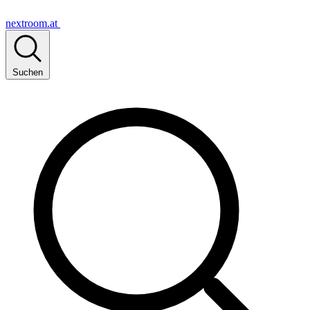
nextroom.at
Suchen