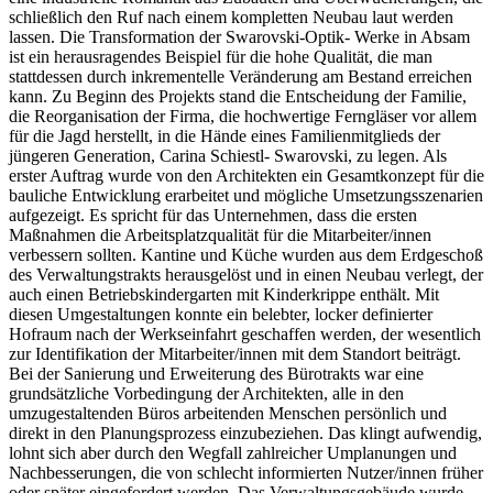
schließlich den Ruf nach einem kompletten Neubau laut werden
lassen. Die Transformation der Swarovski-Optik- Werke in Absam
ist ein herausragendes Beispiel für die hohe Qualität, die man
stattdessen durch inkrementelle Veränderung am Bestand erreichen
kann. Zu Beginn des Projekts stand die Entscheidung der Familie,
die Reorganisation der Firma, die hochwertige Ferngläser vor allem
für die Jagd herstellt, in die Hände eines Familienmitglieds der
jüngeren Generation, Carina Schiestl- Swarovski, zu legen. Als
erster Auftrag wurde von den Architekten ein Gesamtkonzept für die
bauliche Entwicklung erarbeitet und mögliche Umsetzungsszenarien
aufgezeigt. Es spricht für das Unternehmen, dass die ersten
Maßnahmen die Arbeitsplatzqualität für die Mitarbeiter/innen
verbessern sollten. Kantine und Küche wurden aus dem Erdgeschoß
des Verwaltungstrakts herausgelöst und in einen Neubau verlegt, der
auch einen Betriebskindergarten mit Kinderkrippe enthält. Mit
diesen Umgestaltungen konnte ein belebter, locker definierter
Hofraum nach der Werkseinfahrt geschaffen werden, der wesentlich
zur Identifikation der Mitarbeiter/innen mit dem Standort beiträgt.
Bei der Sanierung und Erweiterung des Bürotrakts war eine
grundsätzliche Vorbedingung der Architekten, alle in den
umzugestaltenden Büros arbeitenden Menschen persönlich und
direkt in den Planungsprozess einzubeziehen. Das klingt aufwendig,
lohnt sich aber durch den Wegfall zahlreicher Umplanungen und
Nachbesserungen, die von schlecht informierten Nutzer/innen früher
oder später eingefordert werden. Das Verwaltungsgebäude wurde,