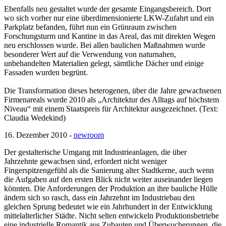
Ebenfalls neu gestaltet wurde der gesamte Eingangsbereich. Dort
wo sich vorher nur eine überdimensionierte LKW-Zufahrt und ein
Parkplatz befanden, führt nun ein Grünraum zwischen
Forschungsturm und Kantine in das Areal, das mit direkten Wegen
neu erschlossen wurde. Bei allen baulichen Maßnahmen wurde
besonderer Wert auf die Verwendung von naturnahen,
unbehandelten Materialien gelegt, sämtliche Dächer und einige
Fassaden wurden begrünt.
Die Transformation dieses heterogenen, über die Jahre gewachsenen
Firmenareals wurde 2010 als „Architektur des Alltags auf höchstem
Niveau“ mit einem Staatspreis für Architektur ausgezeichnet. (Text:
Claudia Wedekind)
16. Dezember 2010 -
newroom
Der gestalterische Umgang mit Industrieanlagen, die über
Jahrzehnte gewachsen sind, erfordert nicht weniger
Fingerspitzengefühl als die Sanierung alter Stadtkerne, auch wenn
die Aufgaben auf den ersten Blick nicht weiter auseinander liegen
könnten. Die Anforderungen der Produktion an ihre bauliche Hülle
ändern sich so rasch, dass ein Jahrzehnt im Industriebau den
gleichen Sprung bedeutet wie ein Jahrhundert in der Entwicklung
mittelalterlicher Städte. Nicht selten entwickeln Produktionsbetriebe
eine industrielle Romantik aus Zubauten und Überwucherungen, die