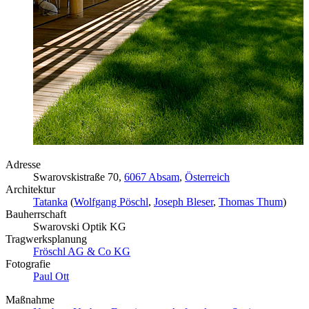
Adresse
Swarovskistraße 70,
6067 Absam
,
Österreich
Architektur
Tatanka
(
Wolfgang Pöschl
,
Joseph Bleser
,
Thomas Thum
)
Bauherrschaft
Swarovski Optik KG
Tragwerksplanung
Fröschl AG & Co KG
Fotografie
Paul Ott
Maßnahme