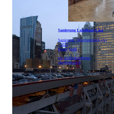
Sanierung Landhaus Linz
Sanierung, Oberösterreich (A)
- 2022
Bauer Stahl
afo architekturforum
oberösterreich