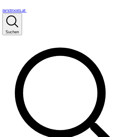
nextroom.at
Suchen