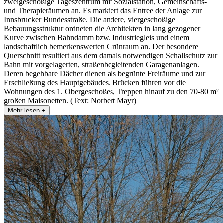
zweigeschoßige Tageszentrum mit Sozialstation, Gemeinschafts-
und Therapieräumen an. Es markiert das Entree der Anlage zur
Innsbrucker Bundesstraße. Die andere, viergeschoßige
Bebauungsstruktur ordneten die Architekten in lang gezogener
Kurve zwischen Bahndamm bzw. Industriegleis und einem
landschaftlich bemerkenswerten Grünraum an. Der besondere
Querschnitt resultiert aus dem damals notwendigen Schallschutz zur
Bahn mit vorgelagerten, straßenbegleitenden Garagenanlagen.
Deren begehbare Dächer dienen als begrünte Freiräume und zur
Erschließung des Hauptgebäudes. Brücken führen vor die
Wohnungen des 1. Obergeschoßes, Treppen hinauf zu den 70-80 m²
großen Maisonetten. (Text: Norbert Mayr)
Mehr lesen +