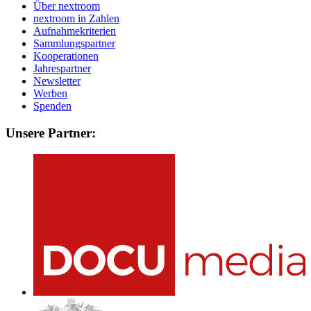
Über nextroom
nextroom in Zahlen
Aufnahmekriterien
Sammlungspartner
Kooperationen
Jahrespartner
Newsletter
Werben
Spenden
Unsere Partner: