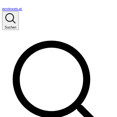
nextroom.at
Suchen