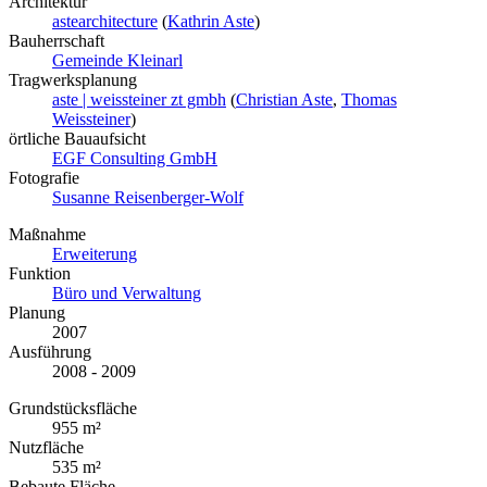
Architektur
astearchitecture
(
Kathrin Aste
)
Bauherrschaft
Gemeinde Kleinarl
Tragwerksplanung
aste | weissteiner zt gmbh
(
Christian Aste
,
Thomas
Weissteiner
)
örtliche Bauaufsicht
EGF Consulting GmbH
Fotografie
Susanne Reisenberger-Wolf
Maßnahme
Erweiterung
Funktion
Büro und Verwaltung
Planung
2007
Ausführung
2008 - 2009
Grundstücksfläche
955 m²
Nutzfläche
535 m²
Bebaute Fläche