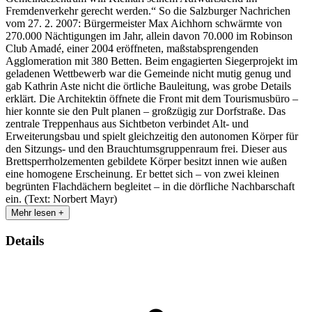
Fremdenverkehr gerecht werden.“ So die Salzburger Nachrichen
vom 27. 2. 2007: Bürgermeister Max Aichhorn schwärmte von
270.000 Nächtigungen im Jahr, allein davon 70.000 im Robinson
Club Amadé, einer 2004 eröffneten, maßstabsprengenden
Agglomeration mit 380 Betten. Beim engagierten Siegerprojekt im
geladenen Wettbewerb war die Gemeinde nicht mutig genug und
gab Kathrin Aste nicht die örtliche Bauleitung, was grobe Details
erklärt. Die Architektin öffnete die Front mit dem Tourismusbüro –
hier konnte sie den Pult planen – großzügig zur Dorfstraße. Das
zentrale Treppenhaus aus Sichtbeton verbindet Alt- und
Erweiterungsbau und spielt gleichzeitig den autonomen Körper für
den Sitzungs- und den Brauchtumsgruppenraum frei. Dieser aus
Brettsperrholzementen gebildete Körper besitzt innen wie außen
eine homogene Erscheinung. Er bettet sich – von zwei kleinen
begrünten Flachdächern begleitet – in die dörfliche Nachbarschaft
ein. (Text: Norbert Mayr)
Mehr lesen +
Details