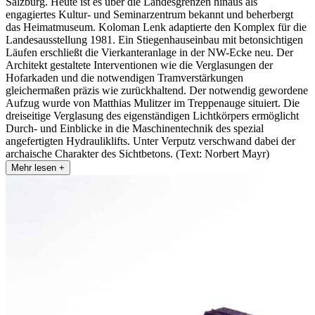
Salzburg. Heute ist es über die Landesgrenzen hinaus als
engagiertes Kultur- und Seminarzentrum bekannt und beherbergt
das Heimatmuseum. Koloman Lenk adaptierte den Komplex für die
Landesausstellung 1981. Ein Stiegenhauseinbau mit betonsichtigen
Läufen erschließt die Vierkanteranlage in der NW-Ecke neu. Der
Architekt gestaltete Interventionen wie die Verglasungen der
Hofarkaden und die notwendigen Tramverstärkungen
gleichermaßen präzis wie zurückhaltend. Der notwendig gewordene
Aufzug wurde von Matthias Mulitzer im Treppenauge situiert. Die
dreiseitige Verglasung des eigenständigen Lichtkörpers ermöglicht
Durch- und Einblicke in die Maschinentechnik des spezial
angefertigten Hydrauliklifts. Unter Verputz verschwand dabei der
archaische Charakter des Sichtbetons. (Text: Norbert Mayr)
Mehr lesen +