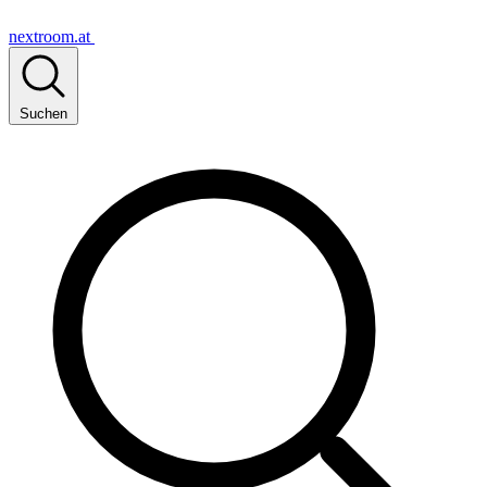
nextroom.at
Suchen