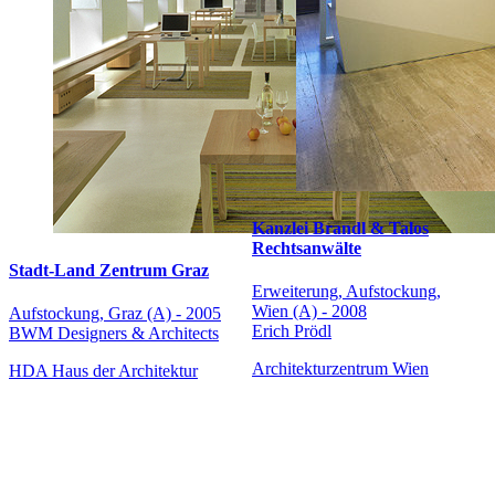
Kanzlei Brandl & Talos
Rechtsanwälte
Stadt-Land Zentrum Graz
Erweiterung, Aufstockung,
Wien (A) - 2008
Aufstockung, Graz (A) - 2005
Erich Prödl
BWM Designers & Architects
Architekturzentrum Wien
HDA Haus der Architektur