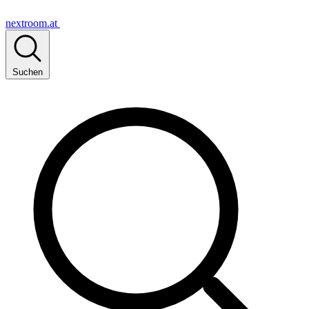
nextroom.at
Suchen