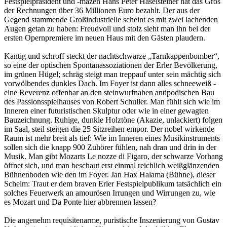
Festspielpräsident und -mäzen Hans Peter Haselsteiner hat das Gros
der Rechnungen über 36 Millionen Euro bezahlt. Der aus der
Gegend stammende Großindustrielle scheint es mit zwei lachenden
Augen getan zu haben: Freudvoll und stolz sieht man ihn bei der
ersten Opernpremiere im neuen Haus mit den Gästen plaudern.
Kantig und schroff steckt der nachtschwarze „Tarnkappenbomber“,
so eine der optischen Spontanassoziationen der Erler Bevölkerung,
im grünen Hügel; schräg steigt man treppauf unter sein mächtig sich
vorwölbendes dunkles Dach. Im Foyer ist dann alles schneeweiß -
eine Reverenz offenbar an den steinwurfnahen antipodischen Bau
des Passionsspielhauses von Robert Schuller. Man fühlt sich wie im
Inneren einer futuristischen Skulptur oder wie in einer gewagten
Bauzeichnung. Ruhige, dunkle Holztöne (Akazie, unlackiert) folgen
im Saal, steil steigen die 25 Sitzreihen empor. Der nobel wirkende
Raum ist mehr breit als tief: Wie im Inneren eines Musikinstruments
sollen sich die knapp 900 Zuhörer fühlen, nah dran und drin in der
Musik. Man gibt Mozarts Le nozze di Figaro, der schwarze Vorhang
öffnet sich, und man beschaut erst einmal reichlich weißglänzenden
Bühnenboden wie den im Foyer. Jan Hax Halama (Bühne), dieser
Schelm: Traut er dem braven Erler Festspielpublikum tatsächlich ein
solches Feuerwerk an amourösen Irrungen und Wirrungen zu, wie
es Mozart und Da Ponte hier abbrennen lassen?
Die angenehm requisitenarme, puristische Inszenierung von Gustav