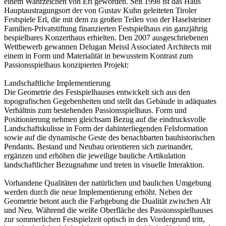
einem Wahrzeichen von Erl geworden. Seit 1998 ist das Haus
Hauptaustragungsort der von Gustav Kuhn geleiteten Tiroler
Festspiele Erl, die mit dem zu großen Teilen von der Haselsteiner
Familien-Privatstiftung finanzierten Festspielhaus ein ganzjährig
bespielbares Konzerthaus erhielten. Den 2007 ausgeschriebenen
Wettbewerb gewannen Delugan Meissl Associated Architects mit
einem in Form und Materialität in bewusstem Kontrast zum
Passionsspielhaus konzipierten Projekt:
Landschaftliche Implementierung
Die Geometrie des Festspielhauses entwickelt sich aus den
topografischen Gegebenheiten und stellt das Gebäude in adäquates
Verhältnis zum bestehenden Passionsspielhaus. Form und
Positionierung nehmen gleichsam Bezug auf die eindrucksvolle
Landschaftskulisse in Form der dahinterliegenden Felsformation
sowie auf die dynamische Geste des benachbarten bauhistorischen
Pendants. Bestand und Neubau orientieren sich zueinander,
ergänzen und erhöhen die jeweilige bauliche Artikulation
landschaftlicher Bezugnahme und treten in visuelle Interaktion.
Vorhandene Qualitäten der natürlichen und baulichen Umgebung
werden durch die neue Implementierung erhöht. Neben der
Geometrie betont auch die Farbgebung die Dualität zwischen Alt
und Neu. Während die weiße Oberfläche des Passionsspielhauses
zur sommerlichen Festspielzeit optisch in den Vordergrund tritt,