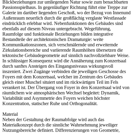
Blickbeziehungen zur umliegenden Natur sowie zum benachbarten
Passionsspielhaus. In gegenläufiger Richtung führt eine Treppe zur
Galerie im darüber liegenden Geschoß, wo der Bezug von Innenund
Außenraum neuerlich durch die großflächig verglaste Westfassade
eindrücklich erlebbar wird. Nebenfunktionen des Gebäudes sind
ebenfalls auf diesem Niveau untergebracht. Wegeführung,
Raumfolge und funktionale Beziehungen bilden integrative
Bestandteile der architektonischen Dramaturgie: weite
Kommunikationszonen, sich verschmälernde und erweiternde
Zirkulationsbereiche und variierende Raumhöhen übersetzen die
tektonische Gebäudegeometrie auf sinnlich nachvollziehbare Weise.
In schlüssiger Konsequenz wird die Annäherung zum Konzertsaal
durch sanftes Ansteigen des Eingangsniveaus wirkungsvoll
inszeniert. Zwei Zugänge verbinden die jeweiligen Geschosse des
Foyers mit dem Konzertsaal, welcher im Zentrum des Gebäudes
gleich einer Muschel situiert und im rückwärtigen Teil im Fels
verankert ist. Der Übergang von Foyer in den Konzertsaal wird von
räumlichem wie atmosphärischen Wechsel begleitet: Dynamik,
Variabilität und Asymmetrie des Foyers weichen höchster
Konzentration, statischer Ruhe und Orthogonalität.
Material
Neben der Gestaltung der Raumabfolge wird auch das
Materialkonzept durch die sinnliche Wahrnehmung jeweiliger
Nutzungsbereiche definiert. Differenzierungen von Geometrie,