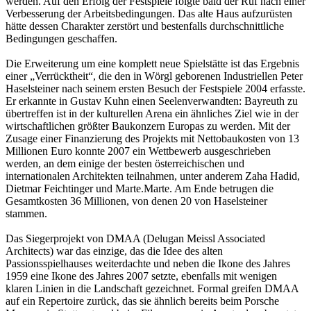
werden. Auf den Erfolg der Festspiele folgte bald der Ruf nach einer
Verbesserung der Arbeitsbedingungen. Das alte Haus aufzurüsten
hätte dessen Charakter zerstört und bestenfalls durchschnittliche
Bedingungen geschaffen.
Die Erweiterung um eine komplett neue Spielstätte ist das Ergebnis
einer „Verrücktheit“, die den in Wörgl geborenen Industriellen Peter
Haselsteiner nach seinem ersten Besuch der Festspiele 2004 erfasste.
Er erkannte in Gustav Kuhn einen Seelenverwandten: Bayreuth zu
übertreffen ist in der kulturellen Arena ein ähnliches Ziel wie in der
wirtschaftlichen größter Baukonzern Europas zu werden. Mit der
Zusage einer Finanzierung des Projekts mit Nettobaukosten von 13
Millionen Euro konnte 2007 ein Wettbewerb ausgeschrieben
werden, an dem einige der besten österreichischen und
internationalen Architekten teilnahmen, unter anderem Zaha Hadid,
Dietmar Feichtinger und Marte.Marte. Am Ende betrugen die
Gesamtkosten 36 Millionen, von denen 20 von Haselsteiner
stammen.
Das Siegerprojekt von DMAA (Delugan Meissl Associated
Architects) war das einzige, das die Idee des alten
Passionsspielhauses weiterdachte und neben die Ikone des Jahres
1959 eine Ikone des Jahres 2007 setzte, ebenfalls mit wenigen
klaren Linien in die Landschaft gezeichnet. Formal greifen DMAA
auf ein Repertoire zurück, das sie ähnlich bereits beim Porsche