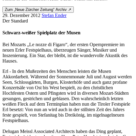
Zum „Neue Zürcher Zeitung“ Archiv ↗
29. Dezember 2012
Stefan Ender
Der Standard
Schwarz-weißer Spielplatz der Musen
Bei Mozarts „Le nozze di Figaro“, der ersten Opernpremiere im
neuen Erler Festspielhaus, überzeugen Sänger, Musiker und
Inszenierung. Ein Star, der bleibt, ist die wundervolle Akustik des
Hauses.
Erl - In den Mußezeiten des Menschen leisten die Musen
Akkordarbeit. Während der Sonnenmonate Juli und August werden
Seen, Schlossgärten, Burgen, Klosterhöfe und auch ganz profane
Konzertsäle von Ost bis West bespielt, zu den christlichen
Hochfesten Ostern und Pfingsten wird in diversen Mozart-Städten
gesungen, gestrichen und geblasen. Den wahrscheinlich letzten
weißen Fleck auf dem Terminplan haben nun die Tiroler Festspiele
Erl besetzt: Von nun an wird auch in der stillsten Zeit des Jahres
feste gespielt, von Stefanitag bis Dreikönig, im nigelnagelneuen
Festspielhaus.
Delugan Meissl Associated Architects haben das Ding geplant,