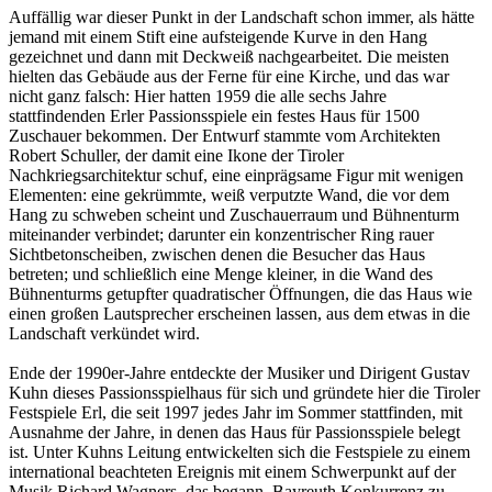
Auffällig war dieser Punkt in der Landschaft schon immer, als hätte
jemand mit einem Stift eine aufsteigende Kurve in den Hang
gezeichnet und dann mit Deckweiß nachgearbeitet. Die meisten
hielten das Gebäude aus der Ferne für eine Kirche, und das war
nicht ganz falsch: Hier hatten 1959 die alle sechs Jahre
stattfindenden Erler Passionsspiele ein festes Haus für 1500
Zuschauer bekommen. Der Entwurf stammte vom Architekten
Robert Schuller, der damit eine Ikone der Tiroler
Nachkriegsarchitektur schuf, eine einprägsame Figur mit wenigen
Elementen: eine gekrümmte, weiß verputzte Wand, die vor dem
Hang zu schweben scheint und Zuschauerraum und Bühnenturm
miteinander verbindet; darunter ein konzentrischer Ring rauer
Sichtbetonscheiben, zwischen denen die Besucher das Haus
betreten; und schließlich eine Menge kleiner, in die Wand des
Bühnenturms getupfter quadratischer Öffnungen, die das Haus wie
einen großen Lautsprecher erscheinen lassen, aus dem etwas in die
Landschaft verkündet wird.
Ende der 1990er-Jahre entdeckte der Musiker und Dirigent Gustav
Kuhn dieses Passionsspielhaus für sich und gründete hier die Tiroler
Festspiele Erl, die seit 1997 jedes Jahr im Sommer stattfinden, mit
Ausnahme der Jahre, in denen das Haus für Passionsspiele belegt
ist. Unter Kuhns Leitung entwickelten sich die Festspiele zu einem
international beachteten Ereignis mit einem Schwerpunkt auf der
Musik Richard Wagners, das begann, Bayreuth Konkurrenz zu