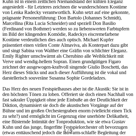
Kuhn ist in einem zeitlichen Niemandsland der kühlen Eleganz
angesiedelt - für Letzteres zeichnen die wunderschönen Kostüme
von Lenka Radecky verantwortlich. Kuhn setzt auf eine gekonnte,
prägnante Personenführung: Don Bartolo (Johannes Schmidt),
Marcellina (Rita Lucia Schneider) und speziell Don Basilio
(Ferdinand von Bothmer) werden so zu liebenswerten Farbtupfern
im Bild der klingenden Komödie, Radeckys eiscremefarbene
Kostüme verdeutlichen dies auch optisch. Michael Kupfer
präsentiert einen virilen Conte Almaviva, als Konterpart dazu gibt
und singt Sabina von Walther eine Gräfin von schlichter Eleganz.
Emily Righter umschwärmt als Cherubino alle Weiblichkeit mit
Verve und wendig-hellem Sopran. Einen grundgütigen Figaro
zeichnet der ausgewogen-kraftvoll singende Giulio Boschetti, das
Herz dieses Stücks und auch dieser Aufführung ist die vokal und
darstellerisch souveräne Susanna Sophie Gordeladzes.
Das Herz des neuen Festspielhauses aber ist die Akustik: Sie ist in
den höchsten Tönen zu loben. Offeriert sie doch einen Nachhall von
fast sakraler Üppigkeit ohne jede Einbuße an der Deutlichkeit der
Diktion, dynamisiert sie doch die akustischen Vorgänge auf der
Bühne und im großen Orchestergraben enorm (vielleicht einen Tick
zu sehr?) und ermöglicht im Gegenzug eine unerhörte Delikatheit,
eine flüsternde Intimität der Tonproduktion, wie sie etwa Gustav
Kuhn und das junge, fingerfitte Festspielorchester oft bevorzugen
1
/
9
(etwas enttäuschend jedoch die lauwarm-schlaffe Begleitung der