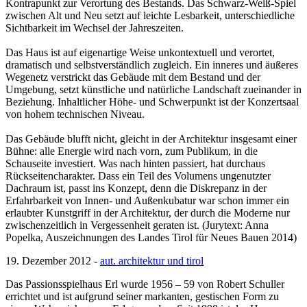
Kontrapunkt zur Verortung des Bestands. Das Schwarz-Weiß-Spiel
zwischen Alt und Neu setzt auf leichte Lesbarkeit, unterschiedliche
Sichtbarkeit im Wechsel der Jahreszeiten.
Das Haus ist auf eigenartige Weise unkontextuell und verortet,
dramatisch und selbstverständlich zugleich. Ein inneres und äußeres
Wegenetz verstrickt das Gebäude mit dem Bestand und der
Umgebung, setzt künstliche und natürliche Landschaft zueinander in
Beziehung. Inhaltlicher Höhe- und Schwerpunkt ist der Konzertsaal
von hohem technischen Niveau.
Das Gebäude blufft nicht, gleicht in der Architektur insgesamt einer
Bühne: alle Energie wird nach vorn, zum Publikum, in die
Schauseite investiert. Was nach hinten passiert, hat durchaus
Rückseitencharakter. Dass ein Teil des Volumens ungenutzter
Dachraum ist, passt ins Konzept, denn die Diskrepanz in der
Erfahrbarkeit von Innen- und Außenkubatur war schon immer ein
erlaubter Kunstgriff in der Architektur, der durch die Moderne nur
zwischenzeitlich in Vergessenheit geraten ist. (Jurytext: Anna
Popelka, Auszeichnungen des Landes Tirol für Neues Bauen 2014)
19. Dezember 2012 -
aut. architektur und tirol
Das Passionsspielhaus Erl wurde 1956 – 59 von Robert Schuller
errichtet und ist aufgrund seiner markanten, gestischen Form zu