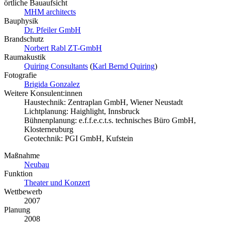
örtliche Bauaufsicht
MHM architects
Bauphysik
Dr. Pfeiler GmbH
Brandschutz
Norbert Rabl ZT-GmbH
Raumakustik
Quiring Consultants
(
Karl Bernd Quiring
)
Fotografie
Brigida Gonzalez
Weitere Konsulent:innen
Haustechnik: Zentraplan GmbH, Wiener Neustadt
Lichtplanung: Haighlight, Innsbruck
Bühnenplanung: e.f.f.e.c.t.s. technisches Büro GmbH,
Klosterneuburg
Geotechnik: PGI GmbH, Kufstein
Maßnahme
Neubau
Funktion
Theater und Konzert
Wettbewerb
2007
Planung
2008