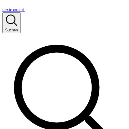
nextroom.at
Suchen