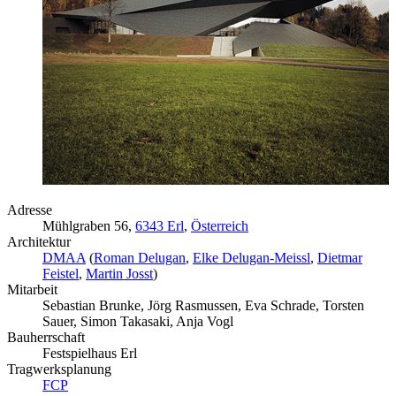
Adresse
Mühlgraben 56,
6343 Erl
,
Österreich
Architektur
DMAA
(
Roman Delugan
,
Elke Delugan-Meissl
,
Dietmar
Feistel
,
Martin Josst
)
Mitarbeit
Sebastian Brunke, Jörg Rasmussen, Eva Schrade, Torsten
Sauer, Simon Takasaki, Anja Vogl
Bauherrschaft
Festspielhaus Erl
Tragwerksplanung
FCP