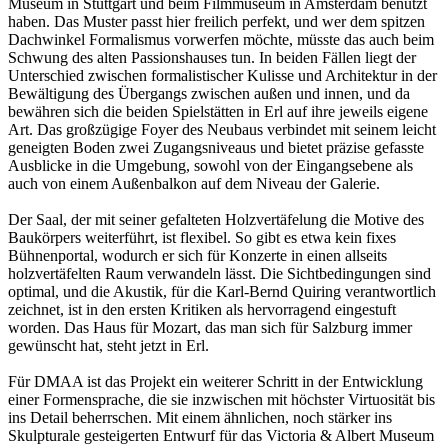
Museum in Stuttgart und beim Filmmuseum in Amsterdam benutzt
haben. Das Muster passt hier freilich perfekt, und wer dem spitzen
Dachwinkel Formalismus vorwerfen möchte, müsste das auch beim
Schwung des alten Passionshauses tun. In beiden Fällen liegt der
Unterschied zwischen formalistischer Kulisse und Architektur in der
Bewältigung des Übergangs zwischen außen und innen, und da
bewähren sich die beiden Spielstätten in Erl auf ihre jeweils eigene
Art. Das großzügige Foyer des Neubaus verbindet mit seinem leicht
geneigten Boden zwei Zugangsniveaus und bietet präzise gefasste
Ausblicke in die Umgebung, sowohl von der Eingangsebene als
auch von einem Außenbalkon auf dem Niveau der Galerie.
Der Saal, der mit seiner gefalteten Holzvertäfelung die Motive des
Baukörpers weiterführt, ist flexibel. So gibt es etwa kein fixes
Bühnenportal, wodurch er sich für Konzerte in einen allseits
holzvertäfelten Raum verwandeln lässt. Die Sichtbedingungen sind
optimal, und die Akustik, für die Karl-Bernd Quiring verantwortlich
zeichnet, ist in den ersten Kritiken als hervorragend eingestuft
worden. Das Haus für Mozart, das man sich für Salzburg immer
gewünscht hat, steht jetzt in Erl.
Für DMAA ist das Projekt ein weiterer Schritt in der Entwicklung
einer Formensprache, die sie inzwischen mit höchster Virtuosität bis
ins Detail beherrschen. Mit einem ähnlichen, noch stärker ins
Skulpturale gesteigerten Entwurf für das Victoria & Albert Museum