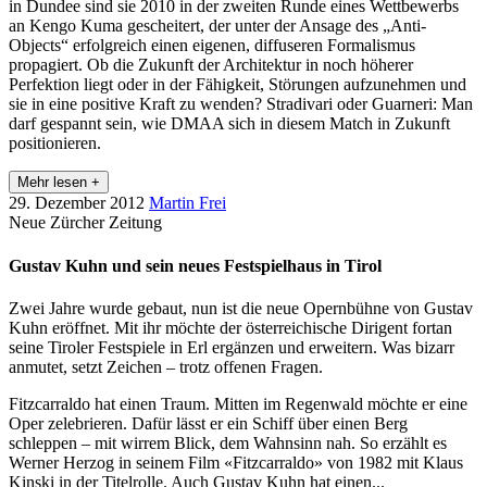
in Dundee sind sie 2010 in der zweiten Runde eines Wettbewerbs
an Kengo Kuma gescheitert, der unter der Ansage des „Anti-
Objects“ erfolgreich einen eigenen, diffuseren Formalismus
propagiert. Ob die Zukunft der Architektur in noch höherer
Perfektion liegt oder in der Fähigkeit, Störungen aufzunehmen und
sie in eine positive Kraft zu wenden? Stradivari oder Guarneri: Man
darf gespannt sein, wie DMAA sich in diesem Match in Zukunft
positionieren.
Mehr lesen +
29. Dezember 2012
Martin Frei
Neue Zürcher Zeitung
Gustav Kuhn und sein neues Festspielhaus in Tirol
Zwei Jahre wurde gebaut, nun ist die neue Opernbühne von Gustav
Kuhn eröffnet. Mit ihr möchte der österreichische Dirigent fortan
seine Tiroler Festspiele in Erl ergänzen und erweitern. Was bizarr
anmutet, setzt Zeichen – trotz offenen Fragen.
Fitzcarraldo hat einen Traum. Mitten im Regenwald möchte er eine
Oper zelebrieren. Dafür lässt er ein Schiff über einen Berg
schleppen – mit wirrem Blick, dem Wahnsinn nah. So erzählt es
Werner Herzog in seinem Film «Fitzcarraldo» von 1982 mit Klaus
Kinski in der Titelrolle. Auch Gustav Kuhn hat einen...