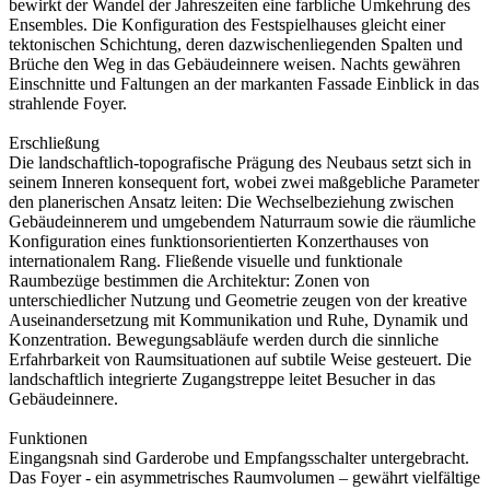
bewirkt der Wandel der Jahreszeiten eine farbliche Umkehrung des
Ensembles. Die Konfiguration des Festspielhauses gleicht einer
tektonischen Schichtung, deren dazwischenliegenden Spalten und
Brüche den Weg in das Gebäudeinnere weisen. Nachts gewähren
Einschnitte und Faltungen an der markanten Fassade Einblick in das
strahlende Foyer.
Erschließung
Die landschaftlich-topografische Prägung des Neubaus setzt sich in
seinem Inneren konsequent fort, wobei zwei maßgebliche Parameter
den planerischen Ansatz leiten: Die Wechselbeziehung zwischen
Gebäudeinnerem und umgebendem Naturraum sowie die räumliche
Konfiguration eines funktionsorientierten Konzerthauses von
internationalem Rang. Fließende visuelle und funktionale
Raumbezüge bestimmen die Architektur: Zonen von
unterschiedlicher Nutzung und Geometrie zeugen von der kreative
Auseinandersetzung mit Kommunikation und Ruhe, Dynamik und
Konzentration. Bewegungsabläufe werden durch die sinnliche
Erfahrbarkeit von Raumsituationen auf subtile Weise gesteuert. Die
landschaftlich integrierte Zugangstreppe leitet Besucher in das
Gebäudeinnere.
Funktionen
Eingangsnah sind Garderobe und Empfangsschalter untergebracht.
Das Foyer - ein asymmetrisches Raumvolumen – gewährt vielfältige