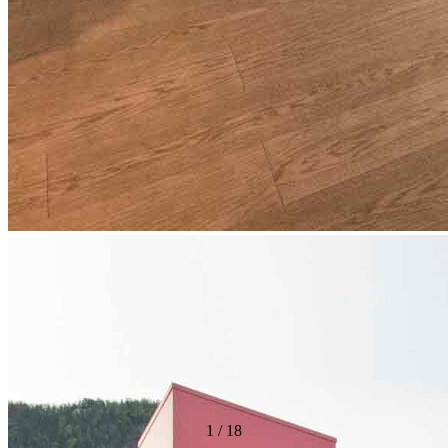
1
/
18