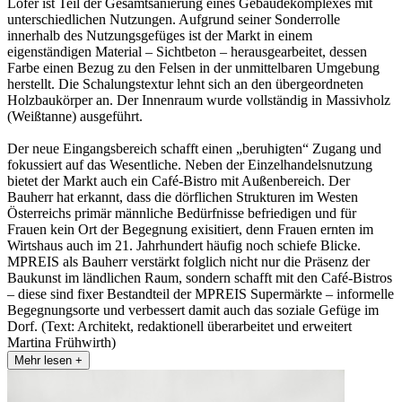
Lofer ist Teil der Gesamtsanierung eines Gebäudekomplexes mit
unterschiedlichen Nutzungen. Aufgrund seiner Sonderrolle
innerhalb des Nutzungsgefüges ist der Markt in einem
eigenständigen Material – Sichtbeton – herausgearbeitet, dessen
Farbe einen Bezug zu den Felsen in der unmittelbaren Umgebung
herstellt. Die Schalungstextur lehnt sich an den übergeordneten
Holzbaukörper an. Der Innenraum wurde vollständig in Massivholz
(Weißtanne) ausgeführt.
Der neue Eingangsbereich schafft einen „beruhigten“ Zugang und
fokussiert auf das Wesentliche. Neben der Einzelhandelsnutzung
bietet der Markt auch ein Café-Bistro mit Außenbereich. Der
Bauherr hat erkannt, dass die dörflichen Strukturen im Westen
Österreichs primär männliche Bedürfnisse befriedigen und für
Frauen kein Ort der Begegnung exisitiert, denn Frauen ernten im
Wirtshaus auch im 21. Jahrhundert häufig noch schiefe Blicke.
MPREIS als Bauherr verstärkt folglich nicht nur die Präsenz der
Baukunst im ländlichen Raum, sondern schafft mit den Café-Bistros
– diese sind fixer Bestandteil der MPREIS Supermärkte – informelle
Begegnungsorte und verbessert damit auch das soziale Gefüge im
Dorf. (Text: Architekt, redaktionell überarbeitet und erweitert
Martina Frühwirth)
Mehr lesen +