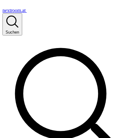
nextroom.at
Suchen