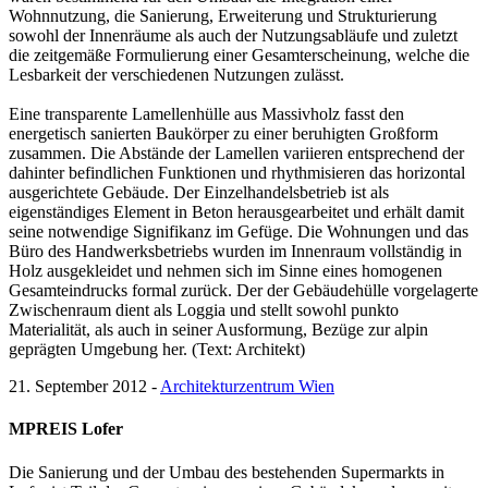
Wohnnutzung, die Sanierung, Erweiterung und Strukturierung
sowohl der Innenräume als auch der Nutzungsabläufe und zuletzt
die zeitgemäße Formulierung einer Gesamterscheinung, welche die
Lesbarkeit der verschiedenen Nutzungen zulässt.
Eine transparente Lamellenhülle aus Massivholz fasst den
energetisch sanierten Baukörper zu einer beruhigten Großform
zusammen. Die Abstände der Lamellen variieren entsprechend der
dahinter befindlichen Funktionen und rhythmisieren das horizontal
ausgerichtete Gebäude. Der Einzelhandelsbetrieb ist als
eigenständiges Element in Beton herausgearbeitet und erhält damit
seine notwendige Signifikanz im Gefüge. Die Wohnungen und das
Büro des Handwerksbetriebs wurden im Innenraum vollständig in
Holz ausgekleidet und nehmen sich im Sinne eines homogenen
Gesamteindrucks formal zurück. Der der Gebäudehülle vorgelagerte
Zwischenraum dient als Loggia und stellt sowohl punkto
Materialität, als auch in seiner Ausformung, Bezüge zur alpin
geprägten Umgebung her. (Text: Architekt)
21. September 2012 -
Architekturzentrum Wien
MPREIS Lofer
Die Sanierung und der Umbau des bestehenden Supermarkts in