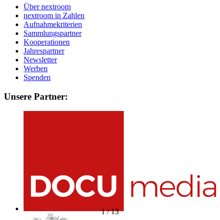
Über nextroom
nextroom in Zahlen
Aufnahmekriterien
Sammlungspartner
Kooperationen
Jahrespartner
Newsletter
Werben
Spenden
Unsere Partner:
1
/
13