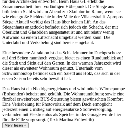
für den Architekten entworfen. Beim Haus GL erlebt die
Zusammenarbeit ihren vorläufigen Höhepunkt. Die Stiege aus
brüniertem Stahl wird am Abend zur Skulptur im Raum, wenn sie
wie eine große Stehleuchte in der Mitte der Villa erstrahlt. Apropos
Stiege: Aktuell verfügt das Haus über keinen Lift. An das
Stiegenhaus angedockt befindet sich jedoch ein Schacht, der mit
Oberlicht und Glasböden ausgestattet ist und mit relativ wenig
Aufwand zu einem Liftschacht umgebaut werden kann. Die
Unterfahrt und Verkabelung sind bereits eingebaut.
Eine besondere Attraktion ist das Schlafzimmer im Dachgeschoss:
auf drei Seiten raumhoch verglast, bietet es einen Rundumblick auf
die Stadt und Sicht auf den Garten. In der warmen Jahreszeit wird
dieser als erweiteter Wohnraum genutzt. Unterhalb vom
Schwimmbiotop befindet sich ein Salettl aus Holz, das sich in der
ersten Saison bereits sehr bewährt hat.
Das Haus ist ein Niedrigenergiehaus und wird mittels Wärmepumpe
(Erdsonden) beheizt und gekühlt. Die Wohnraumlüftung sowie eine
flexibel erweiterbare BUS-Steuerung bieten gewünschten Komfort.
Eine Verkabelung für Photovoltaik auf dem Dach ermöglicht
jederzeit einen Umstieg auf energieautarke Stromversorgung,
verbunden mit Elektroautos als Speicher in der Garage wurde hier
für alle Fälle vorgesorgt. (Text: Martina Frühwirth)
Mehr lesen +