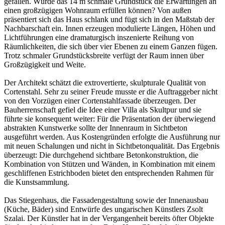
gefallen. Würde das 14 m schmale Grundstück die Erwartungen an
einen großzügigen Wohnraum erfüllen können? Von außen
präsentiert sich das Haus schlank und fügt sich in den Maßstab der
Nachbarschaft ein. Innen erzeugen modulierte Längen, Höhen und
Lichtführungen eine dramaturgisch inszenierte Reihung von
Räumlichkeiten, die sich über vier Ebenen zu einem Ganzen fügen.
Trotz schmaler Grundstücksbreite verfügt der Raum innen über
Großzügigkeit und Weite.
Der Architekt schätzt die extrovertierte, skulpturale Qualität von
Cortenstahl. Sehr zu seiner Freude musste er die Auftraggeber nicht
von den Vorzügen einer Cortenstahlfassade überzeugen. Der
Bauherrenschaft gefiel die Idee einer Villa als Skultpur und sie
führte sie konsequent weiter: Für die Präsentation der überwiegend
abstrakten Kunstwerke sollte der Innenraum in Sichtbeton
ausgeführt werden. Aus Kostengründen erfolgte die Ausführung nur
mit neuen Schalungen und nicht in Sichtbetonqualität. Das Ergebnis
überzeugt: Die durchgehend sichtbare Betonkonstruktion, die
Kombination von Stützen und Wänden, in Kombination mit einem
geschliffenen Estrichboden bietet den entsprechenden Rahmen für
die Kunstsammlung.
Das Stiegenhaus, die Fassadengestaltung sowie der Innenausbau
(Küche, Bäder) sind Entwürfe des ungarischen Künstlers Zsolt
Szalai. Der Künstler hat in der Vergangenheit bereits öfter Objekte