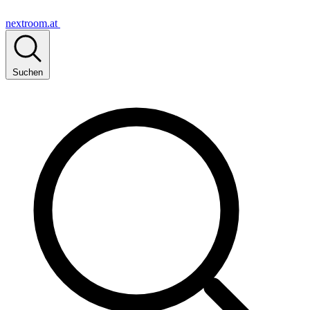
nextroom.at
Suchen