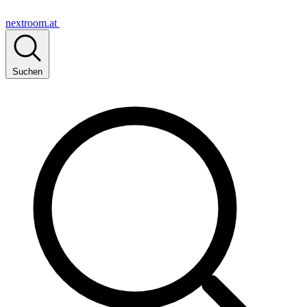
nextroom.at
Suchen