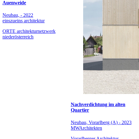
Auenweide
Neubau, - 2022
einszueins architektur
ORTE architekturnetzwerk
niederösterreich
Nachverdichtung im alten
Quartier
Neubau, Vorarlberg (A) - 2023
MWArchitekten
Vorarlberger Architektur