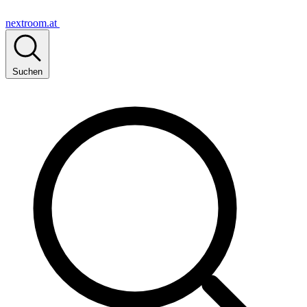
nextroom.at
Suchen