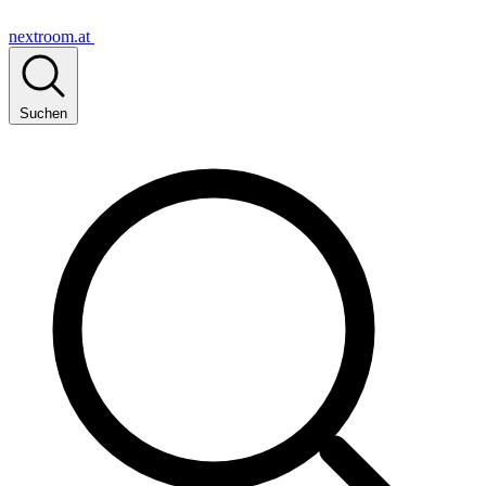
nextroom.at
Suchen