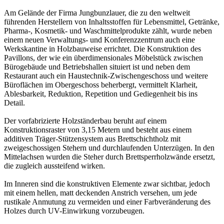
Am Gelände der Firma Jungbunzlauer, die zu den weltweit
führenden Herstellern von Inhaltsstoffen für Lebensmittel, Getränke,
Pharma-, Kosmetik- und Waschmittelprodukte zählt, wurde neben
einem neuen Verwaltungs- und Konferenzzentrum auch eine
Werkskantine in Holzbauweise errichtet. Die Konstruktion des
Pavillons, der wie ein überdimensionales Möbelstück zwischen
Bürogebäude und Betriebshallen situiert ist und neben dem
Restaurant auch ein Haustechnik-Zwischengeschoss und weitere
Büroflächen im Obergeschoss beherbergt, vermittelt Klarheit,
Ablesbarkeit, Reduktion, Repetition und Gediegenheit bis ins
Detail.
Der vorfabrizierte Holzständerbau beruht auf einem
Konstruktionsraster von 3,15 Metern und besteht aus einem
additiven Träger-Stützensystem aus Brettschichtholz mit
zweigeschossigen Stehern und durchlaufenden Unterzügen. In den
Mittelachsen wurden die Steher durch Brettsperrholzwände ersetzt,
die zugleich aussteifend wirken.
Im Inneren sind die konstruktiven Elemente zwar sichtbar, jedoch
mit einem hellen, matt deckenden Anstrich versehen, um jede
rustikale Anmutung zu vermeiden und einer Farbveränderung des
Holzes durch UV-Einwirkung vorzubeugen.