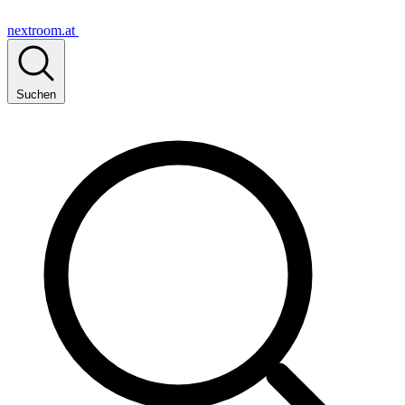
nextroom.at
Suchen