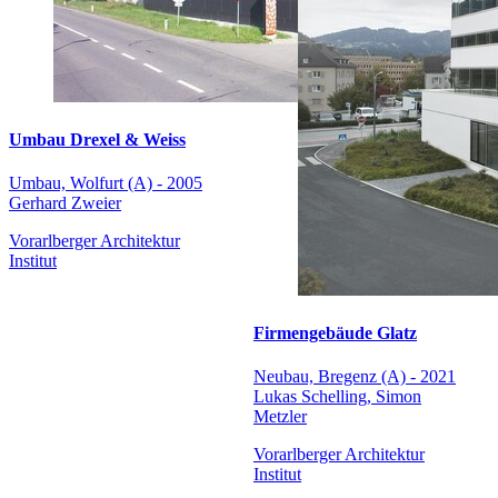
Umbau Drexel & Weiss
Umbau, Wolfurt (A) - 2005
Gerhard Zweier
Vorarlberger Architektur
Institut
Firmengebäude Glatz
Neubau, Bregenz (A) - 2021
Lukas Schelling, Simon
Metzler
Vorarlberger Architektur
Institut