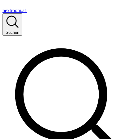
nextroom.at
Suchen