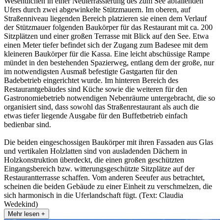
Wesentlichen in einer Neuterrassierung des zum See abfallenden
Ufers durch zwei abgewinkelte Stützmauern. Im oberen, auf
Straßenniveau liegenden Bereich platzieren sie einen dem Verlauf
der Stützmauer folgenden Baukörper für das Restaurant mit ca. 200
Sitzplätzen und einer großen Terrasse mit Blick auf den See. Etwa
einen Meter tiefer befindet sich der Zugang zum Badesee mit dem
kleineren Baukörper für die Kassa. Eine leicht abschüssige Rampe
mündet in den bestehenden Spazierweg, entlang dem der große, nur
im notwendigsten Ausmaß befestigte Gastgarten für den
Badebetrieb eingerichtet wurde. Im hinteren Bereich des
Restaurantgebäudes sind Küche sowie die weiteren für den
Gastronomiebetrieb notwendigen Nebenräume untergebracht, die so
organisiert sind, dass sowohl das Straßenrestaurant als auch die
etwas tiefer liegende Ausgabe für den Buffetbetrieb einfach
bedienbar sind.
Die beiden eingeschossigen Baukörper mit ihren Fassaden aus Glas
und vertikalen Holzlatten sind von ausladenden Dächern in
Holzkonstruktion überdeckt, die einen großen geschützten
Eingangsbereich bzw. witterungsgeschützte Sitzplätze auf der
Restaurantterrasse schaffen. Vom anderen Seeufer aus betrachtet,
scheinen die beiden Gebäude zu einer Einheit zu verschmelzen, die
sich harmonisch in die Uferlandschaft fügt. (Text: Claudia
Wedekind)
Mehr lesen +