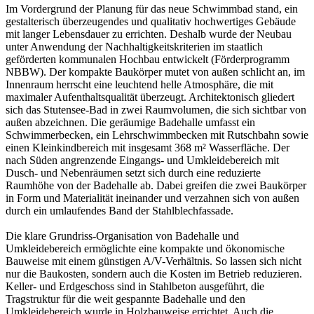
Im Vordergrund der Planung für das neue Schwimmbad stand, ein
gestalterisch überzeugendes und qualitativ hochwertiges Gebäude
mit langer Lebensdauer zu errichten. Deshalb wurde der Neubau
unter Anwendung der Nachhaltigkeitskriterien im staatlich
geförderten kommunalen Hochbau entwickelt (Förderprogramm
NBBW). Der kompakte Baukörper mutet von außen schlicht an, im
Innenraum herrscht eine leuchtend helle Atmosphäre, die mit
maximaler Aufenthaltsqualität überzeugt. Architektonisch gliedert
sich das Stutensee-Bad in zwei Raumvolumen, die sich sichtbar von
außen abzeichnen. Die geräumige Badehalle umfasst ein
Schwimmerbecken, ein Lehrschwimmbecken mit Rutschbahn sowie
einen Kleinkindbereich mit insgesamt 368 m² Wasserfläche. Der
nach Süden angrenzende Eingangs- und Umkleidebereich mit
Dusch- und Nebenräumen setzt sich durch eine reduzierte
Raumhöhe von der Badehalle ab. Dabei greifen die zwei Baukörper
in Form und Materialität ineinander und verzahnen sich von außen
durch ein umlaufendes Band der Stahlblechfassade.
Die klare Grundriss-Organisation von Badehalle und
Umkleidebereich ermöglichte eine kompakte und ökonomische
Bauweise mit einem günstigen A/V-Verhältnis. So lassen sich nicht
nur die Baukosten, sondern auch die Kosten im Betrieb reduzieren.
Keller- und Erdgeschoss sind in Stahlbeton ausgeführt, die
Tragstruktur für die weit gespannte Badehalle und den
Umkleidebereich wurde in Holzbauweise errichtet. Auch die