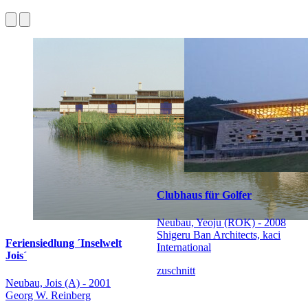
Clubhaus für Golfer
Neubau, Yeoju (ROK) - 2008
Shigeru Ban Architects, kaci
Feriensiedlung ´Inselwelt
International
Jois´
zuschnitt
Neubau, Jois (A) - 2001
Georg W. Reinberg