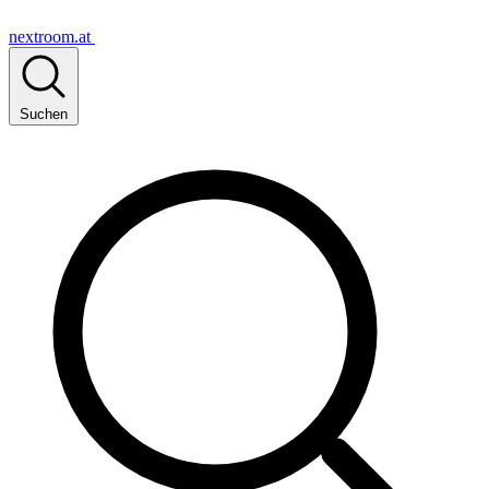
nextroom.at
Suchen