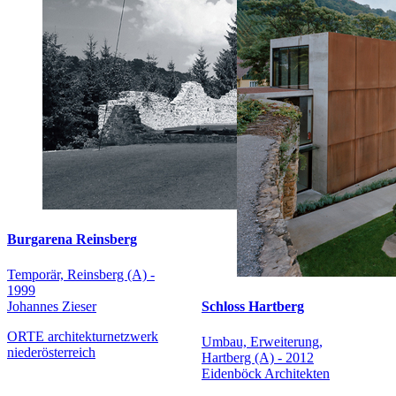
Burgarena Reinsberg
Temporär, Reinsberg (A) -
1999
Johannes Zieser
Schloss Hartberg
ORTE architekturnetzwerk
Umbau, Erweiterung,
niederösterreich
Hartberg (A) - 2012
Eidenböck Architekten