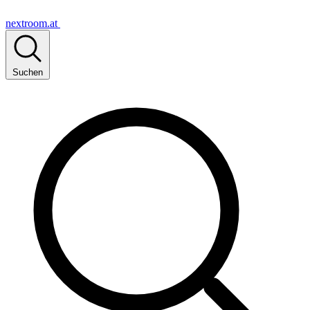
nextroom.at
Suchen