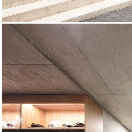
1
/
8