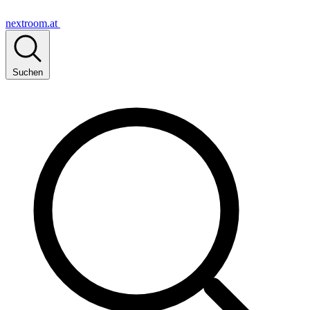
nextroom.at
Suchen