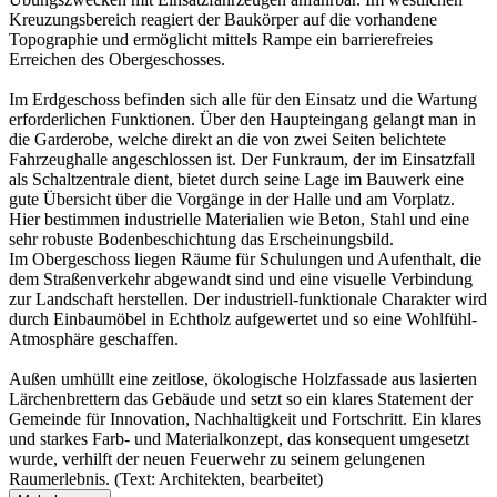
Kreuzungsbereich reagiert der Baukörper auf die vorhandene
Topographie und ermöglicht mittels Rampe ein barrierefreies
Erreichen des Obergeschosses.
Im Erdgeschoss befinden sich alle für den Einsatz und die Wartung
erforderlichen Funktionen. Über den Haupteingang gelangt man in
die Garderobe, welche direkt an die von zwei Seiten belichtete
Fahrzeughalle angeschlossen ist. Der Funkraum, der im Einsatzfall
als Schaltzentrale dient, bietet durch seine Lage im Bauwerk eine
gute Übersicht über die Vorgänge in der Halle und am Vorplatz.
Hier bestimmen industrielle Materialien wie Beton, Stahl und eine
sehr robuste Bodenbeschichtung das Erscheinungsbild.
Im Obergeschoss liegen Räume für Schulungen und Aufenthalt, die
dem Straßenverkehr abgewandt sind und eine visuelle Verbindung
zur Landschaft herstellen. Der industriell-funktionale Charakter wird
durch Einbaumöbel in Echtholz aufgewertet und so eine Wohlfühl-
Atmosphäre geschaffen.
Außen umhüllt eine zeitlose, ökologische Holzfassade aus lasierten
Lärchenbrettern das Gebäude und setzt so ein klares Statement der
Gemeinde für Innovation, Nachhaltigkeit und Fortschritt. Ein klares
und starkes Farb- und Materialkonzept, das konsequent umgesetzt
wurde, verhilft der neuen Feuerwehr zu seinem gelungenen
Raumerlebnis. (Text: Architekten, bearbeitet)