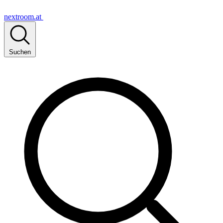
nextroom.at
Suchen