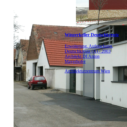
Winzerkeller Deutschkreutz
Erweiterung, Aufstockung,
Deutschkreutz (A) - 2003
Architekt DI Anton
Mayerhofer
Architekturzentrum Wien