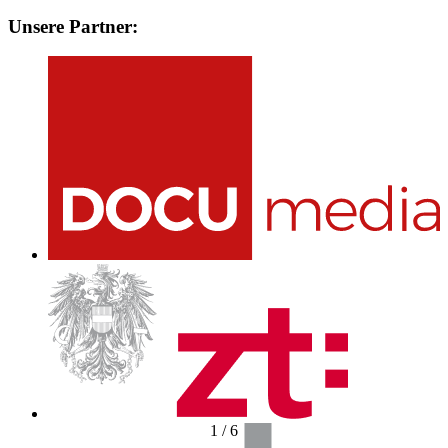
Unsere Partner:
1
/
6