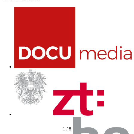
1
/
8