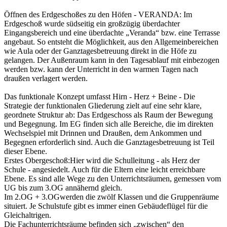
Öffnen des Erdgeschoßes zu den Höfen - VERANDA: Im
Erdgeschoß wurde südseitig ein großzügig überdachter
Eingangsbereich und eine überdachte „Veranda“ bzw. eine Terrasse
angebaut. So entsteht die Möglichkeit, aus den Allgemeinbereichen
wie Aula oder der Ganztagesbetreuung direkt in die Höfe zu
gelangen. Der Außenraum kann in den Tagesablauf mit einbezogen
werden bzw. kann der Unterricht in den warmen Tagen nach
draußen verlagert werden.
Das funktionale Konzept umfasst Hirn - Herz + Beine - Die
Strategie der funktionalen Gliederung zielt auf eine sehr klare,
geordnete Struktur ab: Das Erdgeschoss als Raum der Bewegung
und Begegnung. Im EG finden sich alle Bereiche, die im direkten
Wechselspiel mit Drinnen und Draußen, dem Ankommen und
Begegnen erforderlich sind. Auch die Ganztagesbetreuung ist Teil
dieser Ebene.
Erstes Obergeschoß:Hier wird die Schulleitung - als Herz der
Schule - angesiedelt. Auch für die Eltern eine leicht erreichbare
Ebene. Es sind alle Wege zu den Unterrichtsräumen, gemessen vom
UG bis zum 3.OG annähernd gleich.
Im 2.OG + 3.OGwerden die zwölf Klassen und die Gruppenräume
situiert. Je Schulstufe gibt es immer einen Gebäudeflügel für die
Gleichaltrigen.
Die Fachunterrichtsräume befinden sich „zwischen“ den