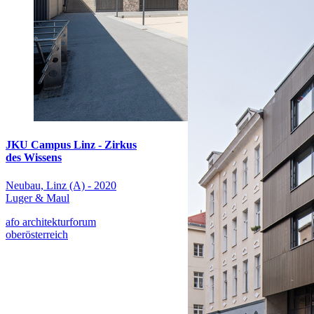
JKU Campus Linz - Zirkus
des Wissens
Neubau, Linz (A) - 2020
Luger & Maul
afo architekturforum
oberösterreich