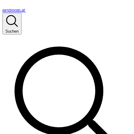
nextroom.at
Suchen