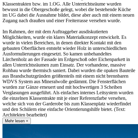
Klassentrakten bzw. im 1.OG. Alle Unterrichtsräume wurden
bewusst in die Obergeschoße gelegt, wobei die bestehende Küche
im UG dabei die Ausnahme bildet, diese aber auch mit einem neuen
Zugang nach draußen und einer Freiterrasse versehen wurde.
Im Rahmen, der mit dem Auftraggeber ausdiskutierten
Möglichkeiten, wurde ein klares Materialkonzept entwickelt. Es
wurde in vielen Bereichen, in denen direkter Kontakt mit den
gebauten Oberflächen entsteht wieder Holz in unterschiedlichen
Ausformulierungen eingesetzt. So kamen unbehandeltes
Lärchenholz an der Fassade im Erdgeschoß oder Eichenparkett in
allen Unterrichtsräumen zum Einsatz. Der vorhandene, massive
Rohbau wurde thermisch saniert. Dabei wurden die opaken Bauteile
aus Brandschutzgründen größtenteils mit einem nicht brennbaren
WDVS System aus Mineralwolle gedämmt. Die Fensterflächen
wurden zur Gänze erneuert und mit hochwertigen 3 Scheiben
Verglasungen ausgeführt. Als einfaches internes Leitsystem wurden
die einzelnen Klassentrakte mit je einer Referenzfarbe versehen,
welche sich von der Garderobe bis zum Klassenplatz wiederfindet
und den Schülern eine einfache Orientierungshilfe bietet. (Text:
Architekten bearbeitet)
Mehr lesen +