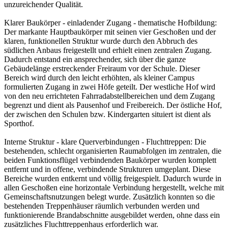
unzureichender Qualität.
Klarer Baukörper - einladender Zugang - thematische Hofbildung:
Der markante Hauptbaukörper mit seinen vier Geschoßen und der
klaren, funktionellen Struktur wurde durch den Abbruch des
südlichen Anbaus freigestellt und erhielt einen zentralen Zugang.
Dadurch entstand ein ansprechender, sich über die ganze
Gebäudelänge erstreckender Freiraum vor der Schule. Dieser
Bereich wird durch den leicht erhöhten, als kleiner Campus
formulierten Zugang in zwei Höfe geteilt. Der westliche Hof wird
von den neu errichteten Fahrradabstellbereichen und dem Zugang
begrenzt und dient als Pausenhof und Freibereich. Der östliche Hof,
der zwischen den Schulen bzw. Kindergarten situiert ist dient als
Sporthof.
Interne Struktur - klare Querverbindungen - Fluchttreppen: Die
bestehenden, schlecht organisierten Raumabfolgen im zentralen, die
beiden Funktionsflügel verbindenden Baukörper wurden komplett
entfernt und in offene, verbindende Strukturen umgeplant. Diese
Bereiche wurden entkernt und völlig freigespielt. Dadurch wurde in
allen Geschoßen eine horizontale Verbindung hergestellt, welche mit
Gemeinschaftsnutzungen belegt wurde. Zusätzlich konnten so die
bestehenden Treppenhäuser räumlich verbunden werden und
funktionierende Brandabschnitte ausgebildet werden, ohne dass ein
zusätzliches Fluchttreppenhaus erforderlich war.