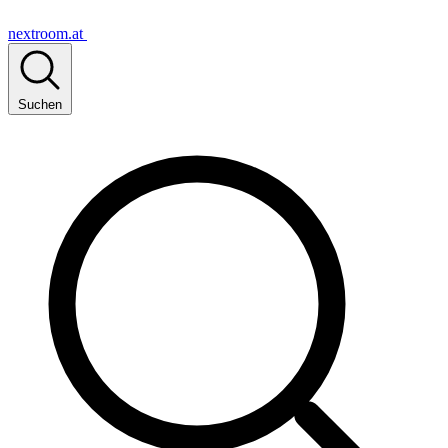
nextroom.at
Suchen