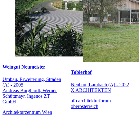
Weingut Neumeister
Toblerhof
Umbau, Erweiterung, Straden
Neubau, Lambach (A) - 2022
(A) - 2005
X ARCHITEKTEN
Andreas Burghardt, Werner
Schüttmayr, Ingenos ZT
afo architekturforum
GmbH
oberösterreich
Architekturzentrum Wien