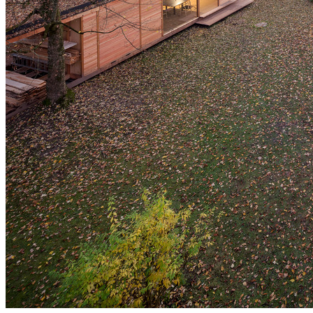
1
/
13