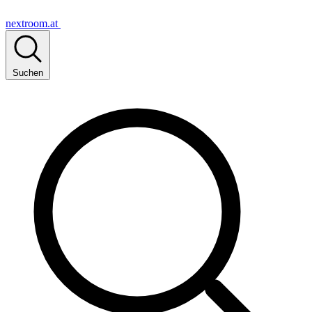
nextroom.at
Suchen