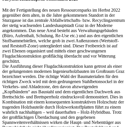
Mit der Fertigstellung des neuen Ressourcenparks im Herbst 2022
gegenüber dem alten, in die Jahre gekommenen Standort in der
Sturzgasse ist das zentrale Abfallwirtschafts- bzw. Recyclingzentrum
der stetig wachsenden Landeshauptstadt Graz in der Moderne
angekommen. Das neue Areal besteht aus Verwaltungsgebäuden
(Büro, Aufenthalt, Schulung, Re-Use etc.) und aus den eigentlichen
Stoffsammelstellen, welche grob in zwei Außenzonen (Wertstoff-
und Reststoff-Zone) untergliedert sind. Dieser Freibereich ist auf
zwei Ebenen organisiert und mittels einer geschwungenen
Flugdachkonstruktion großflächig überdacht und vor Witterung
geschützt.
Die Ausführung dieser Flugdachkonstruktion kann getrost als einer
der gelungensten modernen Ingenieurholzbauten im Großraum Graz
bezeichnet werden. Die richtige Wahl der Baumaterialien für den
richtigen Zweck wird mit dem gedrungenen Stahlbetonsockel in der
Verkehrs- und Abladezone, den davon abzweigenden
„Kopfbändern“ aus Baustahl und dem eigentlichen Dachwerk aus
Brettschicht- und Brettsperrholz eindrucksvoll demonstriert. Dies in
Kombination mit einem konsequenten konstruktiven Holzschutz der
tragenden Holzbauteile durch Holzwerkstoffplatten führt zu einem
wahrlich nachhaltigen – weil dauerhaften – Holz-Hybridbau. Trotz
der großflächigen Überdachung und den gegebenen
Spannweitenverhältnissen wirken die Haupt- und Nebenträger aus