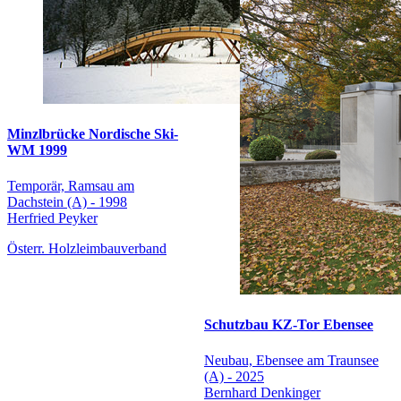
Minzlbrücke Nordische Ski-
WM 1999
Temporär, Ramsau am
Dachstein (A) - 1998
Herfried Peyker
Österr. Holzleimbauverband
Schutzbau KZ-Tor Ebensee
Neubau, Ebensee am Traunsee
(A) - 2025
Bernhard Denkinger