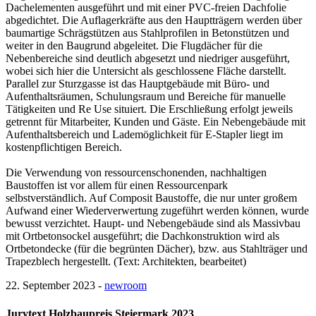
Dachelementen ausgeführt und mit einer PVC-freien Dachfolie
abgedichtet. Die Auflagerkräfte aus den Hauptträgern werden über
baumartige Schrägstützen aus Stahlprofilen in Betonstützen und
weiter in den Baugrund abgeleitet. Die Flugdächer für die
Nebenbereiche sind deutlich abgesetzt und niedriger ausgeführt,
wobei sich hier die Untersicht als geschlossene Fläche darstellt.
Parallel zur Sturzgasse ist das Hauptgebäude mit Büro- und
Aufenthaltsräumen, Schulungsraum und Bereiche für manuelle
Tätigkeiten und Re Use situiert. Die Erschließung erfolgt jeweils
getrennt für Mitarbeiter, Kunden und Gäste. Ein Nebengebäude mit
Aufenthaltsbereich und Lademöglichkeit für E-Stapler liegt im
kostenpflichtigen Bereich.
Die Verwendung von ressourcenschonenden, nachhaltigen
Baustoffen ist vor allem für einen Ressourcenpark
selbstverständlich. Auf Composit Baustoffe, die nur unter großem
Aufwand einer Wiederverwertung zugeführt werden können, wurde
bewusst verzichtet. Haupt- und Nebengebäude sind als Massivbau
mit Ortbetonsockel ausgeführt; die Dachkonstruktion wird als
Ortbetondecke (für die begrünten Dächer), bzw. aus Stahlträger und
Trapezblech hergestellt. (Text: Architekten, bearbeitet)
22. September 2023 -
newroom
Jurytext Holzbaupreis Steiermark 2023