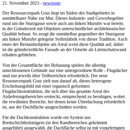
21. November 2023 -
newroom
Der Ressourcenpark Graz liegt im Süden des Stadtgebietes in
unmittelbarer Nähe zur Mur. Dieses Industrie- und Gewerbegebiet
rund um die Sturzgasse sowie auch am linken Murufer war bereits
in der Gründerzeit mit Objekten unterschiedlicher architektonischer
Qualität bebaut. So zeugt die unmittelbar gegenüber der Sturzgasse
am linken Murufer gelegene Seifenfabrik von dieser Tradition. Auch
eines der Bestandsobjekte am Areal weist diese Qualität auf, daher
ist die gründerzeitliche Fassade an der Ostseite als Lärmschutzwand
erhalten geblieben.
Von der Gesamtfläche der Bebauung spielen die allseitig
umschlossenen Gebäude nur eine untergeordnete Rolle - Flugdächer
sind nur jeweils über Teilbereichen erforderlich. Der neue
Ressourcenpark Graz zielt nun darauf ab, dieses heterogene
Erscheinungsbild mit einer organisch geformten
Flugdachkonstruktion, die sich über das gesamte Areal des
Anlieferungsbereiches erstreckt, entsprechend zu beruhigen, wobei
die erwähnten Bereiche, bei denen keine Überdachung erforderlich
ist, aus der Dachfläche ausgeschnitten werden.
Für die Dachkonstruktion wurde ein System aus
Brettschichtholzträgern (in den Randbereichen gekrümmt
ausgeführt) ausgewählt, die Dachfläche selbst ist mit vorgefertigten