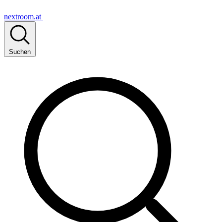
nextroom.at
Suchen