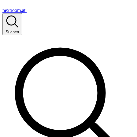
nextroom.at
Suchen