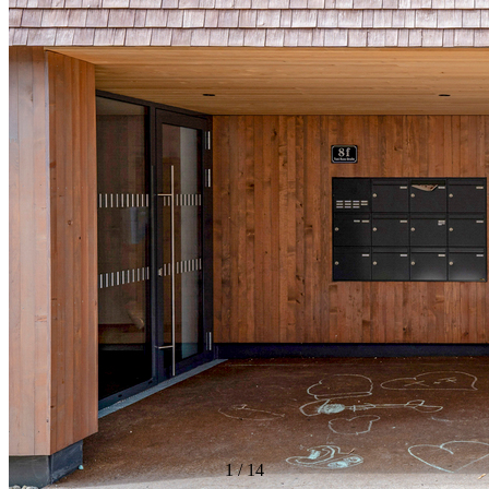
1
/
14