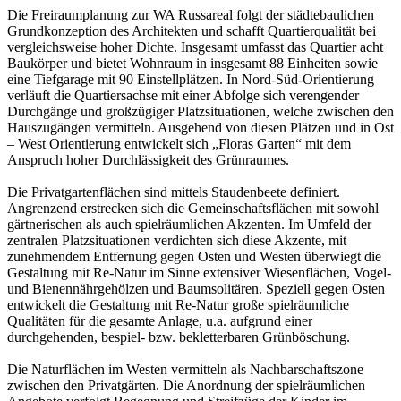
Die Freiraumplanung zur WA Russareal folgt der städtebaulichen
Grundkonzeption des Architekten und schafft Quartierqualität bei
vergleichsweise hoher Dichte. Insgesamt umfasst das Quartier acht
Baukörper und bietet Wohnraum in insgesamt 88 Einheiten sowie
eine Tiefgarage mit 90 Einstellplätzen. In Nord-Süd-Orientierung
verläuft die Quartiersachse mit einer Abfolge sich verengender
Durchgänge und großzügiger Platzsituationen, welche zwischen den
Hauszugängen vermitteln. Ausgehend von diesen Plätzen und in Ost
– West Orientierung entwickelt sich „Floras Garten“ mit dem
Anspruch hoher Durchlässigkeit des Grünraumes.
Die Privatgartenflächen sind mittels Staudenbeete definiert.
Angrenzend erstrecken sich die Gemeinschaftsflächen mit sowohl
gärtnerischen als auch spielräumlichen Akzenten. Im Umfeld der
zentralen Platzsituationen verdichten sich diese Akzente, mit
zunehmendem Entfernung gegen Osten und Westen überwiegt die
Gestaltung mit Re-Natur im Sinne extensiver Wiesenflächen, Vogel-
und Bienennährgehölzen und Baumsolitären. Speziell gegen Osten
entwickelt die Gestaltung mit Re-Natur große spielräumliche
Qualitäten für die gesamte Anlage, u.a. aufgrund einer
durchgehenden, bespiel- bzw. bekletterbaren Grünböschung.
Die Naturflächen im Westen vermitteln als Nachbarschaftszone
zwischen den Privatgärten. Die Anordnung der spielräumlichen