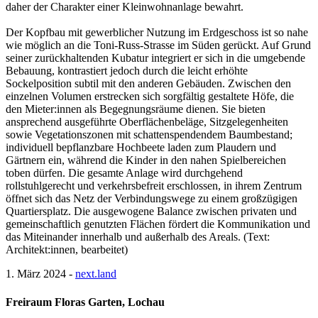
daher der Charakter einer Kleinwohnanlage bewahrt.
Der Kopfbau mit gewerblicher Nutzung im Erdgeschoss ist so nahe
wie möglich an die Toni-Russ-Strasse im Süden gerückt. Auf Grund
seiner zurückhaltenden Kubatur integriert er sich in die umgebende
Bebauung, kontrastiert jedoch durch die leicht erhöhte
Sockelposition subtil mit den anderen Gebäuden. Zwischen den
einzelnen Volumen erstrecken sich sorgfältig gestaltete Höfe, die
den Mieter:innen als Begegnungsräume dienen. Sie bieten
ansprechend ausgeführte Oberflächenbeläge, Sitzgelegenheiten
sowie Vegetationszonen mit schattenspendendem Baumbestand;
individuell bepflanzbare Hochbeete laden zum Plaudern und
Gärtnern ein, während die Kinder in den nahen Spielbereichen
toben dürfen. Die gesamte Anlage wird durchgehend
rollstuhlgerecht und verkehrsbefreit erschlossen, in ihrem Zentrum
öffnet sich das Netz der Verbindungswege zu einem großzügigen
Quartiersplatz. Die ausgewogene Balance zwischen privaten und
gemeinschaftlich genutzten Flächen fördert die Kommunikation und
das Miteinander innerhalb und außerhalb des Areals. (Text:
Architekt:innen, bearbeitet)
1. März 2024 -
next.land
Freiraum Floras Garten, Lochau