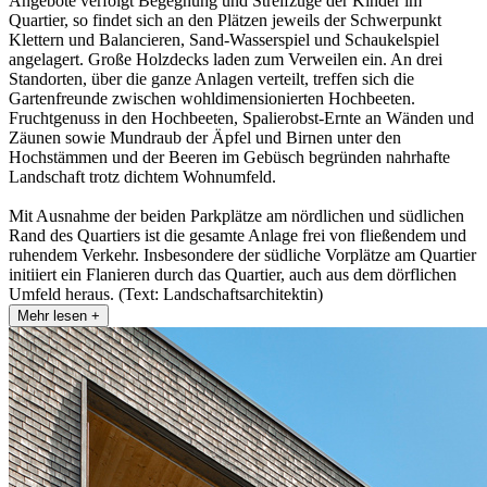
Angebote verfolgt Begegnung und Streifzüge der Kinder im
Quartier, so findet sich an den Plätzen jeweils der Schwerpunkt
Klettern und Balancieren, Sand-Wasserspiel und Schaukelspiel
angelagert. Große Holzdecks laden zum Verweilen ein. An drei
Standorten, über die ganze Anlagen verteilt, treffen sich die
Gartenfreunde zwischen wohldimensionierten Hochbeeten.
Fruchtgenuss in den Hochbeeten, Spalierobst-Ernte an Wänden und
Zäunen sowie Mundraub der Äpfel und Birnen unter den
Hochstämmen und der Beeren im Gebüsch begründen nahrhafte
Landschaft trotz dichtem Wohnumfeld.
Mit Ausnahme der beiden Parkplätze am nördlichen und südlichen
Rand des Quartiers ist die gesamte Anlage frei von fließendem und
ruhendem Verkehr. Insbesondere der südliche Vorplätze am Quartier
initiiert ein Flanieren durch das Quartier, auch aus dem dörflichen
Umfeld heraus. (Text: Landschaftsarchitektin)
Mehr lesen +