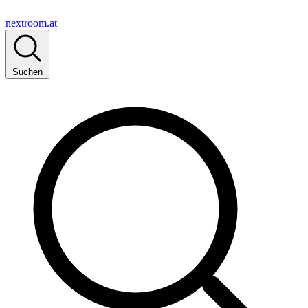
nextroom.at
Suchen