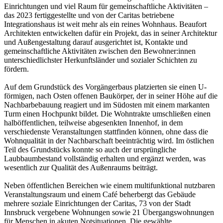
Einrichtungen und viel Raum für gemeinschaftliche Aktivitäten –
das 2023 fertiggestellte und von der Caritas betriebene
Integrationshaus ist weit mehr als ein reines Wohnhaus. Beaufort
Architekten entwickelten dafür ein Projekt, das in seiner Architektur
und Außengestaltung darauf ausgerichtet ist, Kontakte und
gemeinschaftliche Aktivitäten zwischen den Bewohner:innen
unterschiedlichster Herkunftsländer und sozialer Schichten zu
fördern.
Auf dem Grundstück des Vorgängerbaus platzierten sie einen U-
förmigen, nach Osten offenen Baukörper, der in seiner Höhe auf die
Nachbarbebauung reagiert und im Südosten mit einem markanten
Turm einen Hochpunkt bildet. Die Wohntrakte umschließen einen
halböffentlichen, teilweise abgesenkten Innenhof, in dem
verschiedenste Veranstaltungen stattfinden können, ohne dass die
Wohnqualität in der Nachbarschaft beeinträchtig wird. Im östlichen
Teil des Grundstücks konnte so auch der ursprüngliche
Laubbaumbestand vollständig erhalten und ergänzt werden, was
wesentlich zur Qualität des Außenraums beiträgt.
Neben öffentlichen Bereichen wie einem multifunktional nutzbaren
Veranstaltungsraum und einem Café beherbergt das Gebäude
mehrere soziale Einrichtungen der Caritas, 73 von der Stadt
Innsbruck vergebene Wohnungen sowie 21 Übergangswohnungen
für Menschen in akuten Notsituationen. Die gewählte