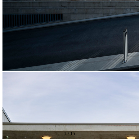
1
/
15