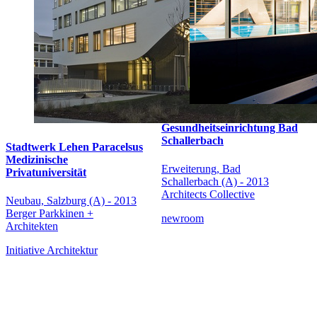
Gesundheitseinrichtung Bad
Schallerbach
Stadtwerk Lehen Paracelsus
Medizinische
Erweiterung, Bad
Privatuniversität
Schallerbach (A) - 2013
Architects Collective
Neubau, Salzburg (A) - 2013
Berger Parkkinen +
newroom
Architekten
Initiative Architektur