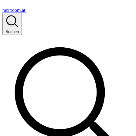
nextroom.at
Suchen