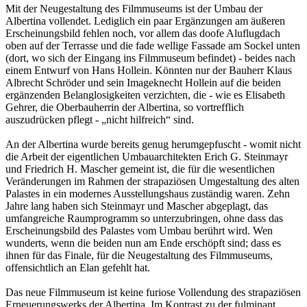
Mit der Neugestaltung des Filmmuseums ist der Umbau der
Albertina vollendet. Lediglich ein paar Ergänzungen am äußeren
Erscheinungsbild fehlen noch, vor allem das doofe Aluflugdach
oben auf der Terrasse und die fade wellige Fassade am Sockel unten
(dort, wo sich der Eingang ins Filmmuseum befindet) - beides nach
einem Entwurf von Hans Hollein. Könnten nur der Bauherr Klaus
Albrecht Schröder und sein Imageknecht Hollein auf die beiden
ergänzenden Belanglosigkeiten verzichten, die - wie es Elisabeth
Gehrer, die Oberbauherrin der Albertina, so vortrefflich
auszudrücken pflegt - „nicht hilfreich“ sind.
An der Albertina wurde bereits genug herumgepfuscht - womit nicht
die Arbeit der eigentlichen Umbauarchitekten Erich G. Steinmayr
und Friedrich H. Mascher gemeint ist, die für die wesentlichen
Veränderungen im Rahmen der strapaziösen Umgestaltung des alten
Palastes in ein modernes Ausstellungshaus zuständig waren. Zehn
Jahre lang haben sich Steinmayr und Mascher abgeplagt, das
umfangreiche Raumprogramm so unterzubringen, ohne dass das
Erscheinungsbild des Palastes vom Umbau berührt wird. Wen
wunderts, wenn die beiden nun am Ende erschöpft sind; dass es
ihnen für das Finale, für die Neugestaltung des Filmmuseums,
offensichtlich an Elan gefehlt hat.
Das neue Filmmuseum ist keine furiose Vollendung des strapaziösen
Erneuerungswerks der Albertina. Im Kontrast zu der fulminant