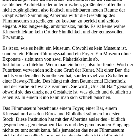
sachlichen Architektur der unterirdischen, größtenteils öffentlich
nicht zugänglichen, also faktisch unsichtbaren neuen Räume der
Graphischen Sammlung Albertina wirkt die Gestaltung des
Filmmuseums zu gediegen, zu kostbar, zu perfekt und zeitlos
elegant. Also langweilig, ambitionslos, müde. Es ist keine wahre
Kinoarchitektur, kein Ort der Sinnlichkeit und der genussvollen
Erwartung.
Es ist so, wie es heißt: ein Museum. Obwohl es kein Museum ist,
sondern ein Filmvorführungssaal und ein Foyer. Ein Museum ohne
Exponate - sieht man von zwei Plakatfaksimile ab.
Institutionsarchitektur. Wenn man ein böses, also treffendes Wort der
Futuristen verwenden soll: eine Gruft der Kunst. Mit einer Bar, die
nichts von den alten Kinotheken hat, sondern viel vom Schalter in
einer Bawag-Filiale. Das hängt mit dem Baumaterial Eichenholz
und der Farbe Schwarz zusammen. Sie wird „Unsicht-Bar“ genannt,
obwohl sie das einzig neu Gestaltete ist, was gleich und deutlich zu
sehen ist. In einem Kino kann man sich schnell täuschen.
Das Filmmuseum besteht aus einem Foyer, einer Bar, einem
Kinosaal und aus den Büro- und Bibliotheksräumen im ersten
Stock. Diese Institution hat mit der Albertina außer des - bildlich
gesprochen - gemeinsamen Dachs und des gemeinsamen Eingangs
nichts zu tun; somit kann, falls jemanden das neue Filmmuseum
nicht gefallen sollte (was wenig wahrscheinlich ist), dafür nicht