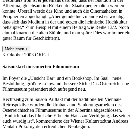
Besonders froh ist er jedenfalls darüber, dass der Standort in der
Albertina, gleichsam im Rücken der Staatsoper, erhalten werden
konnte. Überall werde das Kino und auch die Cinematheken in
Peripherien abgedrängt. „Aber gerade hierzulande ist es wichtig,
dass sich das Medium in der und gegen die heimische Hochkultur
behauptet.“ Zum Beispiel mit einem Beitrag wie Reihe 13/2. Noch
einmal knarren die alten Stühle, und man spürt: Dies war immer ein
guter Raum für Geschichte(n).
Mehr lesen +
3. Oktober 2003
ORF.at
Saisonstart im sanierten Filmmuseum
Im Foyer die „Unsicht-Bar“ und ein Bookshop. Im Saal - neue
Bestuhlung, größere Leinwand, bessere Sicht: Das Österreichische
Filmmuseum präsentiert sich aufregend neu.
Rechtzeitig zum Saison-Auftakt mit der traditionellen Viennale-
Retrospektive wurden die Umbau- und Sanierungsarbeiten des
Österreichischen Filmmuseums in der Albertina abgeschlossen.
„Endlich hat das filmische Erbe ein Haus zur Verfügung, das seiner
auch würdig ist“, kommentierte der Wiener Kulturstadtrat Andreas
Mailath-Pokorny den erfreulichen Neubeginn.