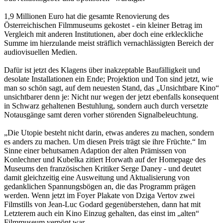
1,9 Millionen Euro hat die gesamte Renovierung des
Österreichischen Filmmuseums gekostet - ein kleiner Betrag im
Vergleich mit anderen Institutionen, aber doch eine erkleckliche
Summe im hierzulande meist sträflich vernachlässigten Bereich der
audiovisuellen Medien.
Dafür ist jetzt des Klagens über inakzeptable Baufälligkeit und
desolate Installationen ein Ende; Projektion und Ton sind jetzt, wie
man so schön sagt, auf dem neuesten Stand, das „Unsichtbare Kino“
unsichtbarer denn je: Nicht nur wegen der jetzt ebenfalls konsequent
in Schwarz gehaltenen Bestuhlung, sondern auch durch versetzte
Notausgänge samt deren vorher störenden Signalbeleuchtung.
„Die Utopie besteht nicht darin, etwas anderes zu machen, sondern
es anders zu machen. Um diesen Preis trägt sie ihre Früchte.“ Im
Sinne einer behutsamen Adaption der alten Prämissen von
Konlechner und Kubelka zitiert Horwath auf der Homepage des
Museums den französischen Kritiker Serge Daney - und deutet
damit gleichzeitig eine Ausweitung und Aktualisierung von
gedanklichen Spannungsbögen an, die das Programm prägen
werden. Wenn jetzt im Foyer Plakate von Dziga Vertov zwei
Filmstills von Jean-Luc Godard gegenüberstehen, dann hat mit
Letzterem auch ein Kino Einzug gehalten, das einst im „alten“
Filmmuseum verpönt war.