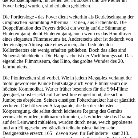
die Kalksteinplatten, mit denen der Fußboden und die Pfeiler im
Foyer belegt wurden, sind erhalten geblieben.
Die Portiersloge - das Foyer dient weiterhin als Betriebseingang der
Graphischen Sammlung Albertina - ist neu, aus Eichenholz. Die
Doppelfunktion des Foyers drückt ein wenig auf die Stimmung:
Hintereingang bleibt Hintereingang, auch wenn es das Hauptfoyer
eines eleganten Filmmuseums ist. Andererseits aber ist dadurch von
der einstigen Atmosphäre eines armen, aber bedeutenden
Kellertheaters ein wenig erhalten geblieben. Doch das alles sind
Nebensächlichkeiten. Die Hauptsache ist der Vorführungssaal. Das
eigentliche Filmmuseum, das Kino, das größte Wunder des 20.
Jahrhunderts.
Die Pionierzeiten sind vorbei. Wie in jedem Megaplex verlangt der
mobil gewordene Kunde heutzutage auch vom Filmmuseum die
höchste Kommodität. War er früher besonders für die S/M-Filme
geeignet, so ist er jetzt auf Liebesfilme eingestimmt, die sich in
Jumbojets abspielen. Seinen einstigen Foltercharakter hat er gänzlich
verloren. Die hölzernen Sitzapparate, die bei der kleinsten
Körperregung, die selbst durch leichteste Regung des Gemüts
verursacht wurden, mitknarren konnten, als würden sie das Drama
auf der Leinwand mitleiden, wurden durch neue, weich gepolsterte
und am Filmgeschehen gänzlich teilnahmslose italienische
Designersitze ersetzt: 165 - davon zwei für Behinderte - statt 213.