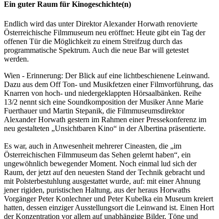
Ein guter Raum für Kinogeschichte(n)
Endlich wird das unter Direktor Alexander Horwath renovierte
Österreichische Filmmuseum neu eröffnet: Heute gibt ein Tag der
offenen Tür die Möglichkeit zu einem Streifzug durch das
programmatische Spektrum. Auch die neue Bar will getestet
werden.
Wien - Erinnerung: Der Blick auf eine lichtbeschienene Leinwand.
Dazu aus dem Off Ton- und Musikfetzen einer Filmvorführung, das
Knarren von hoch- und niedergeklappten Hörsaalbänken. Reihe
13/2 nennt sich eine Soundkomposition der Musiker Anne Marie
Fuerthauer und Martin Stepanik, die Filmmuseumsdirektor
Alexander Horwath gestern im Rahmen einer Pressekonferenz im
neu gestalteten „Unsichtbaren Kino“ in der Albertina präsentierte.
Es war, auch in Anwesenheit mehrerer Cineasten, die „im
Österreichischen Filmmuseum das Sehen gelernt haben“, ein
ungewöhnlich bewegender Moment. Noch einmal lud sich der
Raum, der jetzt auf den neuesten Stand der Technik gebracht und
mit Polsterbestuhlung ausgestattet wurde, auf: mit einer Ahnung
jener rigiden, puristischen Haltung, aus der heraus Horwaths
Vorgänger Peter Konlechner und Peter Kubelka ein Museum kreiert
hatten, dessen einziger Ausstellungsort die Leinwand ist. Einen Hort
der Konzentration vor allem auf unabhängige Bilder, Töne und