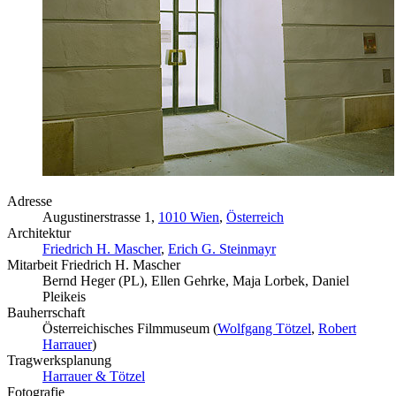
Adresse
Augustinerstrasse 1,
1010 Wien
,
Österreich
Architektur
Friedrich H. Mascher
,
Erich G. Steinmayr
Mitarbeit Friedrich H. Mascher
Bernd Heger (PL), Ellen Gehrke, Maja Lorbek, Daniel
Pleikeis
Bauherrschaft
Österreichisches Filmmuseum (
Wolfgang Tötzel
,
Robert
Harrauer
)
Tragwerksplanung
Harrauer & Tötzel
Fotografie