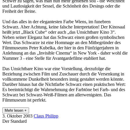
Schwer zu sagen, was man nun mehr genießen soll - die Weichheit
und Lautlosigkeit der Sessel, die Schönheit des Desings oder die
Freiheit der Beine.
Und das alles in der elegantesten Farbe Wiens, im funebren
Schwarz. Aber Achtung, keine falsche Interpretation! Der Kinosaal
heißt jetzt „Black Cube“ oder auch „das Unsichtbare Kino 3“.
Neben seiner Eleganz hat das Schwarz einen großen symbolischen
Wert. Das Schwarze ist eine Hommage an den Mitbegründer des
Filmmuseums Peter Kubelka, der hier in den Fünfzigerjahren in
Anlehnung an das „Invisible Cinema“ in New York - daher wohl die
Nummer 3 - eine Stelle für Avantgardefilme etabliert hat.
Das Unsichtbare Kino war eine Vorstellung, derzufolge die
Beziehung zwischen Film und Zuschauer durch die Versenkung in
vollkommene Dunkelheit besonders innig gestaltet werden könnte.
Darüber hinaus hat die Nichtfarbe Schwarz einen praktischen Wert:
Es beeinträchtigt die Wahrnehmung der Farbtöne bei Farb- und des
Schwarz bei Schwarz-Weiß-Filmen am allerwenigsten. Das
Filmmuseum ist perfekt.
Mehr lesen +
3. Oktober 2003
Claus Philipp
Der Standard