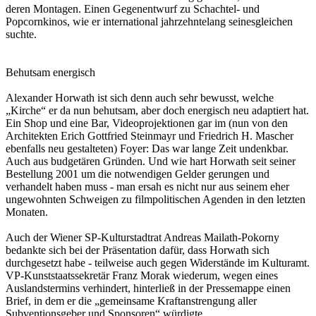
deren Montagen. Einen Gegenentwurf zu Schachtel- und
Popcornkinos, wie er international jahrzehntelang seinesgleichen
suchte.
Behutsam energisch
Alexander Horwath ist sich denn auch sehr bewusst, welche
„Kirche“ er da nun behutsam, aber doch energisch neu adaptiert hat.
Ein Shop und eine Bar, Videoprojektionen gar im (nun von den
Architekten Erich Gottfried Steinmayr und Friedrich H. Mascher
ebenfalls neu gestalteten) Foyer: Das war lange Zeit undenkbar.
Auch aus budgetären Gründen. Und wie hart Horwath seit seiner
Bestellung 2001 um die notwendigen Gelder gerungen und
verhandelt haben muss - man ersah es nicht nur aus seinem eher
ungewohnten Schweigen zu filmpolitischen Agenden in den letzten
Monaten.
Auch der Wiener SP-Kulturstadtrat Andreas Mailath-Pokorny
bedankte sich bei der Präsentation dafür, dass Horwath sich
durchgesetzt habe - teilweise auch gegen Widerstände im Kulturamt.
VP-Kunststaatssekretär Franz Morak wiederum, wegen eines
Auslandstermins verhindert, hinterließ in der Pressemappe einen
Brief, in dem er die „gemeinsame Kraftanstrengung aller
Subventionsgeber und Sponsoren“ würdigte.