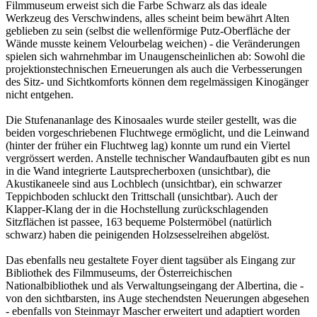
Filmmuseum erweist sich die Farbe Schwarz als das ideale
Werkzeug des Verschwindens, alles scheint beim bewährt Alten
geblieben zu sein (selbst die wellenförmige Putz-Oberfläche der
Wände musste keinem Velourbelag weichen) - die Veränderungen
spielen sich wahrnehmbar im Unaugenscheinlichen ab: Sowohl die
projektionstechnischen Erneuerungen als auch die Verbesserungen
des Sitz- und Sichtkomforts können dem regelmässigen Kinogänger
nicht entgehen.
Die Stufenananlage des Kinosaales wurde steiler gestellt, was die
beiden vorgeschriebenen Fluchtwege ermöglicht, und die Leinwand
(hinter der früher ein Fluchtweg lag) konnte um rund ein Viertel
vergrössert werden. Anstelle technischer Wandaufbauten gibt es nun
in die Wand integrierte Lautsprecherboxen (unsichtbar), die
Akustikaneele sind aus Lochblech (unsichtbar), ein schwarzer
Teppichboden schluckt den Trittschall (unsichtbar). Auch der
Klapper-Klang der in die Hochstellung zurückschlagenden
Sitzflächen ist passee, 163 bequeme Polstermöbel (natürlich
schwarz) haben die peinigenden Holzsesselreihen abgelöst.
Das ebenfalls neu gestaltete Foyer dient tagsüber als Eingang zur
Bibliothek des Filmmuseums, der Österreichischen
Nationalbibliothek und als Verwaltungseingang der Albertina, die -
von den sichtbarsten, ins Auge stechendsten Neuerungen abgesehen
- ebenfalls von Steinmayr Mascher erweitert und adaptiert worden