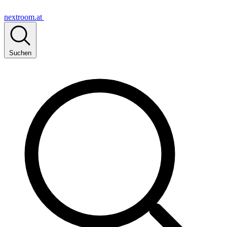
nextroom.at
Suchen