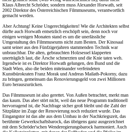
Klaus Albrecht Schröder, sondern muss Alexander Horwath, seit
2002 Direktor des Österreichischen Filmmuseums, verantwortlich
gemacht werden.
Aber Achtung! Keine Ungerechtigkeiten! Wie die Architekten selbst
dürfte auch Horwath entsetzlich erschöpft sein, denn noch vor
einigen wenigen Monaten stand es um die unerlässliche
Umgestaltung des Filmmuseums nicht zum Besten. Der Kinosaal
samt seiner aus den Fünfzigerjahren stammenden Technik war
unbrauchbar. Die alten, gebrauchten Holzsessel klapperten
unerträglich laut, die Ärsche schmerzten und die Knie taten weh.
Irgendwie ist es Direktor Horwath gelungen, den Bund und die
Stadt Wien, also die beiden miteinander verfeindeten
Kunstbürokraten Franz Morak und Andreas Mailath-Pokorny, dazu
zu bringen, gemeinsam das Renovierungsgeld von zwei Millionen
Euro herauszurücken.
Das Filmmuseum ist also gerettet. Von Außen betrachtet, merkt man
das kaum. Das aber stört nicht, weil das neue Programm traditionell
hervorragend ist, die Nachfrage sicher groß bleibt und die Zahl der
Sitzplätze im Zuge der Renovierung noch reduziert wurde. Das
Eingangstor ist das alte aus dem Umbau in der Nachkriegszeit, das
berühmte Gewerkschaftsbarock, das übrigens ganz ausgezeichnet
mit dem Schröder'schen Wenderegierungsbarock harmoniert. Auch