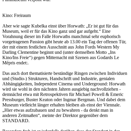
Kino: Freiraum
Aber wie sagte Kubelka einst über Horwath: „Er ist gut für das
Museum, weil er für das Kino ganz und gar aufgeht.“ Eine
Vorahnung dieser im Falle Horwaths manchmal sehr euphorisch
vorgetragenen Passion gibt heute ab 13.00 ein Tag der offenen Tür,
der mit einem festlichen Ausschnitt aus John Fords Western My
Darling Clementine beginnt und (unter demselben Motto „Ins
Kino/Ins Freie“) gegen Mitternacht mit Szenen aus Godards Le
Mépris endet:.
Das auch dort thematisierte beständige Ringen zwischen Individuen
und (Studio-) Strukturen, Handschrift und Industrie, genialen
Abhängigkeiten, Independent Cinema und Underground: Horwath
wird sie wohl in den nächsten Jahren ausgiebig nachvollziehen -
demnächst etwa mit Retrospektiven für Michael Powell & Emeric
Pressburger, Buster Keaton oder Ingmar Bergman. Und dabei dem
Museum vielleicht länger erhalten bleiben als einst der Viennale.
„Hier etwas aufzubauen und zu bewahren - da denkt man in
anderen Zeitmaßen“, meinte der Direktor gegenüber dem
STANDARD.