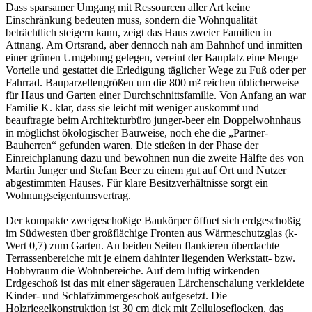
Dass sparsamer Umgang mit Ressourcen aller Art keine
Einschränkung bedeuten muss, sondern die Wohnqualität
beträchtlich steigern kann, zeigt das Haus zweier Familien in
Attnang. Am Ortsrand, aber dennoch nah am Bahnhof und inmitten
einer grünen Umgebung gelegen, vereint der Bauplatz eine Menge
Vorteile und gestattet die Erledigung täglicher Wege zu Fuß oder per
Fahrrad. Bauparzellengrößen um die 800 m² reichen üblicherweise
für Haus und Garten einer Durchschnittsfamilie. Von Anfang an war
Familie K. klar, dass sie leicht mit weniger auskommt und
beauftragte beim Architekturbüro junger-beer ein Doppelwohnhaus
in möglichst ökologischer Bauweise, noch ehe die „Partner-
Bauherren“ gefunden waren. Die stießen in der Phase der
Einreichplanung dazu und bewohnen nun die zweite Hälfte des von
Martin Junger und Stefan Beer zu einem gut auf Ort und Nutzer
abgestimmten Hauses. Für klare Besitzverhältnisse sorgt ein
Wohnungseigentumsvertrag.
Der kompakte zweigeschoßige Baukörper öffnet sich erdgeschoßig
im Südwesten über großflächige Fronten aus Wärmeschutzglas (k-
Wert 0,7) zum Garten. An beiden Seiten flankieren überdachte
Terrassenbereiche mit je einem dahinter liegenden Werkstatt- bzw.
Hobbyraum die Wohnbereiche. Auf dem luftig wirkenden
Erdgeschoß ist das mit einer sägerauen Lärchenschalung verkleidete
Kinder- und Schlafzimmergeschoß aufgesetzt. Die
Holzriegelkonstruktion ist 30 cm dick mit Zelluloseflocken, das