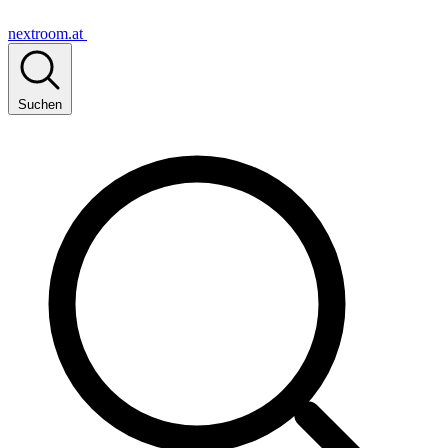
nextroom.at
Suchen