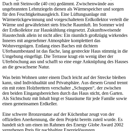
Dach mit Steinwolle (40 cm) gedämmt. Zwischenwände aus
ungebrannten Lehmziegeln dienen als Wärmespeicher und sorgen
für den Feuchtigkeitsausgleich. Eine Lüftungsanlage mit
Wärmerückgewinnung und vorgeschaltetem Erdkollektor verteilt die
Wärme und gewährleistet stets frische Raumluft. Im Sommer wird
der Erdkollektor zur Hauskühlung eingesetzt. Zukunftsweisende
Haustechnik allein ist nicht alles: Ein räumlich großzügig wirkendes
Inneres mit angenehmer Atmosphäre komplettiert das
Wohnvergnügen. Entlang eines Baches mit dichtem
Uferbaumbestand ist das flache, lang gestreckte Haus stimmig in die
Umgebung eingefügt. Die Terrasse kragt ein wenig über der
Uferböschung aus und schafft so eine enge Anknüpfung des Hauses
an die gewachsene Natur.
Was beim Wohnen unter einem Dach leicht auf der Strecke bleiben
kann, sind Individualität und Privatsphäre. Aus diesem Grund trennt
ein mit roten Holzbrettern verschalter „Schuppen“, der zwischen
den beiden Eingangsbereichen durch das Haus sticht, den Garten.
Als Sichtschutz mit Inhalt birgt er Stauräume für jede Familie sowie
einen gemeinsamen Erdkeller.
Eine schwere Bronzestatue auf der Küchenbar zeugt von der
offiziellen Anerkennung, die dem Projekt bereits zuteil wurde. Es
handelt sich um einen im Rahmen des Energy Globe Award 2002
vergebenen Preis für nachhaltige Energielösungen.