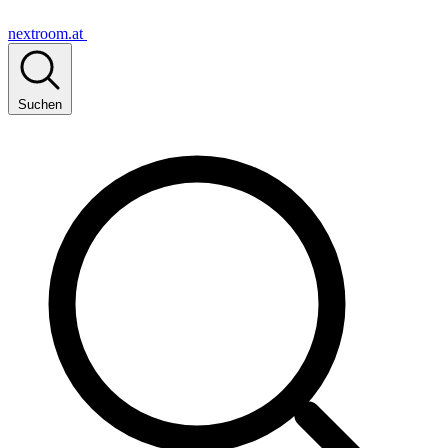
nextroom.at
Suchen