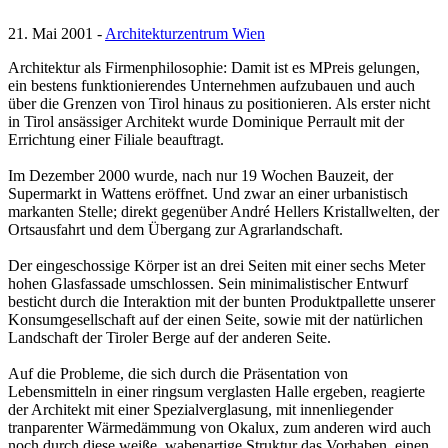
21. Mai 2001 -
Architekturzentrum Wien
Architektur als Firmenphilosophie: Damit ist es MPreis gelungen,
ein bestens funktionierendes Unternehmen aufzubauen und auch
über die Grenzen von Tirol hinaus zu positionieren. Als erster nicht
in Tirol ansässiger Architekt wurde Dominique Perrault mit der
Errichtung einer Filiale beauftragt.
Im Dezember 2000 wurde, nach nur 19 Wochen Bauzeit, der
Supermarkt in Wattens eröffnet. Und zwar an einer urbanistisch
markanten Stelle; direkt gegenüber André Hellers Kristallwelten, der
Ortsausfahrt und dem Übergang zur Agrarlandschaft.
Der eingeschossige Körper ist an drei Seiten mit einer sechs Meter
hohen Glasfassade umschlossen. Sein minimalistischer Entwurf
besticht durch die Interaktion mit der bunten Produktpallette unserer
Konsumgesellschaft auf der einen Seite, sowie mit der natürlichen
Landschaft der Tiroler Berge auf der anderen Seite.
Auf die Probleme, die sich durch die Präsentation von
Lebensmitteln in einer ringsum verglasten Halle ergeben, reagierte
der Architekt mit einer Spezialverglasung, mit innenliegender
tranparenter Wärmedämmung von Okalux, zum anderen wird auch
noch durch diese weiße, wabenartige Struktur das Vorhaben, einen