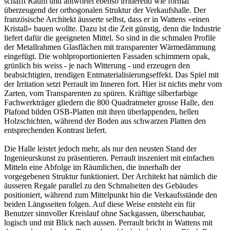
schafft Raum und antwortet ebenso irritierend wie formal
überzeugend der orthogonalen Struktur der Verkaufshalle. Der
französische Architekt äusserte selbst, dass er in Wattens «einen
Kristall» bauen wollte. Dazu ist die Zeit günstig, denn die Industrie
liefert dafür die geeigneten Mittel. So sind in die schmalen Profile
der Metallrahmen Glasflächen mit transparenter Wärmedämmung
eingefügt. Die wohlproportionierten Fassaden schimmern opak,
grünlich bis weiss - je nach Witterung - und erzeugen den
beabsichtigten, trendigen Entmaterialisierungseffekt. Das Spiel mit
der Irritation setzt Perrault im Inneren fort. Hier ist nichts mehr vom
Zarten, vom Transparenten zu spüren. Kräftige silberfarbige
Fachwerkträger gliedern die 800 Quadratmeter grosse Halle, den
Plafond bilden OSB-Platten mit ihren überlappenden, hellen
Holzschichten, während der Boden aus schwarzen Platten den
entsprechenden Kontrast liefert.
Die Halle leistet jedoch mehr, als nur den neusten Stand der
Ingenieurskunst zu präsentieren. Perrault inszeniert mit einfachen
Mitteln eine Abfolge im Räumlichen, die innerhalb der
vorgegebenen Struktur funktioniert. Der Architekt hat nämlich die
äusseren Regale parallel zu den Schmalseiten des Gebäudes
positioniert, während zum Mittelpunkt hin die Verkaufsstände den
beiden Längsseiten folgen. Auf diese Weise entsteht ein für
Benutzer sinnvoller Kreislauf ohne Sackgassen, überschaubar,
logisch und mit Blick nach aussen. Perrault bricht in Wattens mit