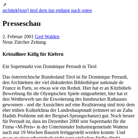
↗
architek[tour] tirol dem inn entlang nach osten
Presseschau
2. Februar 2001
Gert Walden
Neue Zürcher Zeitung
Kristalliner Käfig für Kiefern
Ein Supermarkt von Dominique Perrault in Tirol
Das österreichische Bundesland Tirol ist für Dominique Perrault,
den Architekten der viel diskutierten Bibliothèque nationale de
France in Paris, so etwas wie ein Reduit. Hier hat er an Kitzbühels
Bewerbung für die Olympischen Spiele mitgearbeitet, hier hat er
den Wettbewerb um die Erweiterung des Innsbrucker Rathauses
gewonnen - und die Aussichten auf eine Realisierung sind trotz dem
eher trüben Kulturklima der Landeshauptstadt (erinnert sei an Zaha
Hadids Probleme mit der Bergisel-Sprungschanze) gut. Noch besser
für Perrault ist, dass im Dezember 2000 sein Supermarkt für die
Firma «M-Preis» in der Unterinntaler Industriegemeinde Wattens
nach nur 19 Wochen Bauzeit fertiggestellt werden konnte. Und
zwar an einer urbanistisch nicht ganz einfachen Stelle: direkt