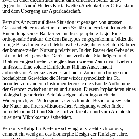
gegenüber André Hellers Kristallwelten-Spektakel, der Ortsausfahrt
und dem Übergang zur Agrarlandschaft.
Perraults Antwort auf diese Situation ist getragen von grosser
Gelassenheit, er reagiert mit einem Solitär und erreicht dennoch die
Einbindung seines Baukörpers in diese periphere Lage. Eine
orthogonale Struktur, die dem Bautypus entgegenkommt, bildet die
ruhige Basis für eine architektonische Geste, die gezielt den Rahmen
der kommerziellen Nutzung relativiert. In den Raster des Gebäudes
ist nämlich ein gewelltes Gerüst aus vertikalen Stahlträgern und
Drähten eingeschrieben, die gleichsam wie ein Zaun neun Kiefern
umfassen. Eine solche Einfriedung fällt ins Auge, macht
aufmerksam. Aber sie verweist auf mehr: Zum einen bringen die
hochalpinen Gewächse die Natur wieder symbolisch ins Tal
herunter, zum anderen instrumentieren sie die visuelle Aufhebung
der Grenzen zwischen innen und aussen. Diesem Implantieren eines
biologisch generierten Artefakts eignet allerdings auch ein
Widerspruch, ein Widerspruch, der sich in der Beziehung zwischen
der Natur und ihrer zivilisatorischen Aneignung wieder findet:
unmittelbar an Ort und Stelle nachvollziehbar und vom Architekten
in seinem Mikrokosmos ästhetisiert.
Perraults «Käfig für Kiefern» schwingt aus, zieht sich zurück,
erinnert ein wenig an das biomorphe Design der fünfziger Jahre,