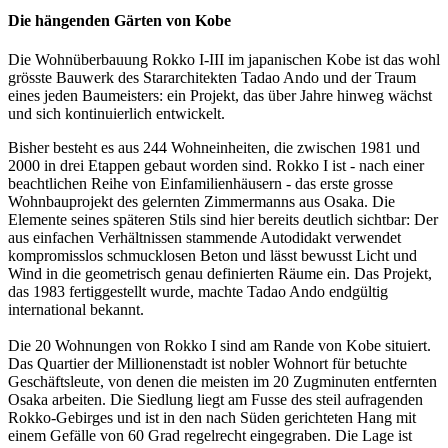
Die hängenden Gärten von Kobe
Die Wohnüberbauung Rokko I-III im japanischen Kobe ist das wohl
grösste Bauwerk des Stararchitekten Tadao Ando und der Traum
eines jeden Baumeisters: ein Projekt, das über Jahre hinweg wächst
und sich kontinuierlich entwickelt.
Bisher besteht es aus 244 Wohneinheiten, die zwischen 1981 und
2000 in drei Etappen gebaut worden sind. Rokko I ist - nach einer
beachtlichen Reihe von Einfamilienhäusern - das erste grosse
Wohnbauprojekt des gelernten Zimmermanns aus Osaka. Die
Elemente seines späteren Stils sind hier bereits deutlich sichtbar: Der
aus einfachen Verhältnissen stammende Autodidakt verwendet
kompromisslos schmucklosen Beton und lässt bewusst Licht und
Wind in die geometrisch genau definierten Räume ein. Das Projekt,
das 1983 fertiggestellt wurde, machte Tadao Ando endgültig
international bekannt.
Die 20 Wohnungen von Rokko I sind am Rande von Kobe situiert.
Das Quartier der Millionenstadt ist nobler Wohnort für betuchte
Geschäftsleute, von denen die meisten im 20 Zugminuten entfernten
Osaka arbeiten. Die Siedlung liegt am Fusse des steil aufragenden
Rokko-Gebirges und ist in den nach Süden gerichteten Hang mit
einem Gefälle von 60 Grad regelrecht eingegraben. Die Lage ist