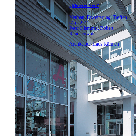
„Meierei Neu“
Neubau, Erweiterung, Treffen
(A) - 2011
Peter Klammer, Robert
Rauchenwald
Architektur Haus Kärnten