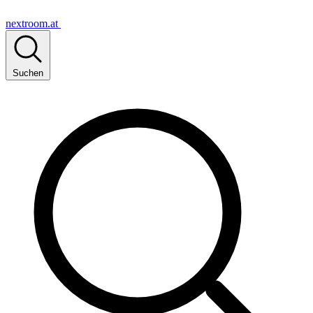
nextroom.at
Suchen