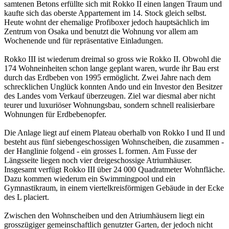
samtenen Betons erfüllte sich mit Rokko II einen langen Traum und
kaufte sich das oberste Appartement im 14. Stock gleich selbst.
Heute wohnt der ehemalige Profiboxer jedoch hauptsächlich im
Zentrum von Osaka und benutzt die Wohnung vor allem am
Wochenende und für repräsentative Einladungen.
Rokko III ist wiederum dreimal so gross wie Rokko II. Obwohl die
174 Wohneinheiten schon lange geplant waren, wurde ihr Bau erst
durch das Erdbeben von 1995 ermöglicht. Zwei Jahre nach dem
schrecklichen Unglück konnten Ando und ein Investor den Besitzer
des Landes vom Verkauf überzeugen. Ziel war diesmal aber nicht
teurer und luxuriöser Wohnungsbau, sondern schnell realisierbare
Wohnungen für Erdbebenopfer.
Die Anlage liegt auf einem Plateau oberhalb von Rokko I und II und
besteht aus fünf siebengeschossigen Wohnscheiben, die zusammen -
der Hanglinie folgend - ein grosses L formen. Am Fusse der
Längsseite liegen noch vier dreigeschossige Atriumhäuser.
Insgesamt verfügt Rokko III über 24 000 Quadratmeter Wohnfläche.
Dazu kommen wiederum ein Swimmingpool und ein
Gymnastikraum, in einem viertelkreisförmigen Gebäude in der Ecke
des L placiert.
Zwischen den Wohnscheiben und den Atriumhäusern liegt ein
grosszügiger gemeinschaftlich genutzter Garten, der jedoch nicht