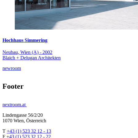
Hochhaus Simmering
Neubau, Wien (A) - 2002
Blaich + Delugan Architekten
newroom
Footer
nextroom.at
Lindengasse 56/2/20
1070 Wien, Österreich
T
+43 (1) 523 32 12 - 13
F
+43 (1) 523 32 12 - 22