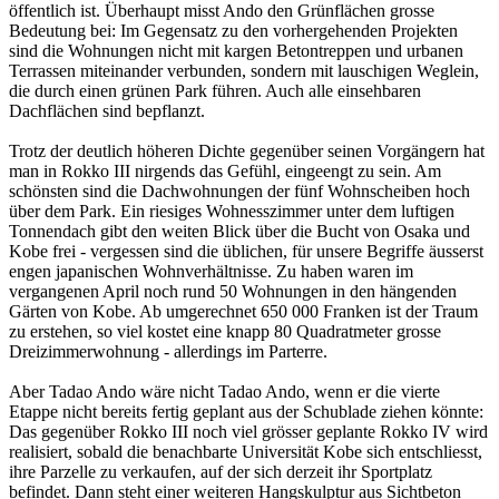
öffentlich ist. Überhaupt misst Ando den Grünflächen grosse
Bedeutung bei: Im Gegensatz zu den vorhergehenden Projekten
sind die Wohnungen nicht mit kargen Betontreppen und urbanen
Terrassen miteinander verbunden, sondern mit lauschigen Weglein,
die durch einen grünen Park führen. Auch alle einsehbaren
Dachflächen sind bepflanzt.
Trotz der deutlich höheren Dichte gegenüber seinen Vorgängern hat
man in Rokko III nirgends das Gefühl, eingeengt zu sein. Am
schönsten sind die Dachwohnungen der fünf Wohnscheiben hoch
über dem Park. Ein riesiges Wohnesszimmer unter dem luftigen
Tonnendach gibt den weiten Blick über die Bucht von Osaka und
Kobe frei - vergessen sind die üblichen, für unsere Begriffe äusserst
engen japanischen Wohnverhältnisse. Zu haben waren im
vergangenen April noch rund 50 Wohnungen in den hängenden
Gärten von Kobe. Ab umgerechnet 650 000 Franken ist der Traum
zu erstehen, so viel kostet eine knapp 80 Quadratmeter grosse
Dreizimmerwohnung - allerdings im Parterre.
Aber Tadao Ando wäre nicht Tadao Ando, wenn er die vierte
Etappe nicht bereits fertig geplant aus der Schublade ziehen könnte:
Das gegenüber Rokko III noch viel grösser geplante Rokko IV wird
realisiert, sobald die benachbarte Universität Kobe sich entschliesst,
ihre Parzelle zu verkaufen, auf der sich derzeit ihr Sportplatz
befindet. Dann steht einer weiteren Hangskulptur aus Sichtbeton