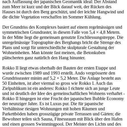
nach Auffassung der japanischen Geomantik ideal: Der Abstand
zum Meer ist kurz und der Blick darauf weit, der Rücken des
Hauses ist durch den Berg geschützt, und der leichte Hangwind und
die dichte Vegetation verschaffen im Sommer Kühlung.
Der Grundriss des Komplexes basiert auf einem regelmässigen und
symmetrischen Grundraster, in diesem Falle von 5,4 × 4,8 Metern.
In der Mitte liegt die gemeinsam genutzte Erschliessungstreppe. Die
unregelmässige Topographie des Berghangs bricht die Strenge des
Plans und sorgt für unterschiedliche skulpturale Gestaltung der
Wohneinheiten. Man könnte fast meinen, die Betonkuben
plätscherten ganz natürlich den Hang hinunter.
Rokko II liegt etwas oberhalb der Bauten der ersten Etappe und
wurde zwischen 1989 und 1993 erstellt. Ando vergrösserte den
Grundrissraster minim auf 5,2 × 5,2 Meter. Die Anlage besteht aus
50 Einheiten, ist aber viermal so gross wie Rokko I. Auch das
Zielpublikum ist ein anderes: Rokko I richtete sich an junge Leute
und ist deutlich der Idee des gemeinschaftlichen Wohnens verhaftet -
Rokko II hingegen ist eine Frucht der japanischen Bubble Economy
der neunziger Jahre. Es ist Luxus pur. Die für japanische
Verhältnisse riesigen Wohnungen mit hohen Räumen und
Parkettböden haben grosszügige private Terrassen und Gärten; die
Bewohner teilen sich Sauna, Fitnessraum mit Blick über den Hafen
und einen grossen Swimmingpool. Der Meister des Lichts und des