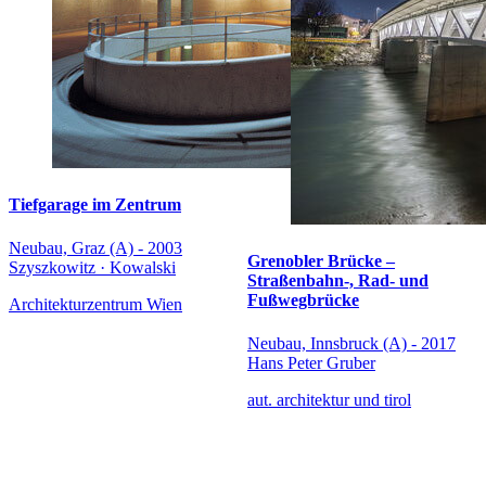
Tiefgarage im Zentrum
Neubau, Graz (A) - 2003
Grenobler Brücke –
Szyszkowitz · Kowalski
Straßenbahn-, Rad- und
Fußwegbrücke
Architekturzentrum Wien
Neubau, Innsbruck (A) - 2017
Hans Peter Gruber
aut. architektur und tirol