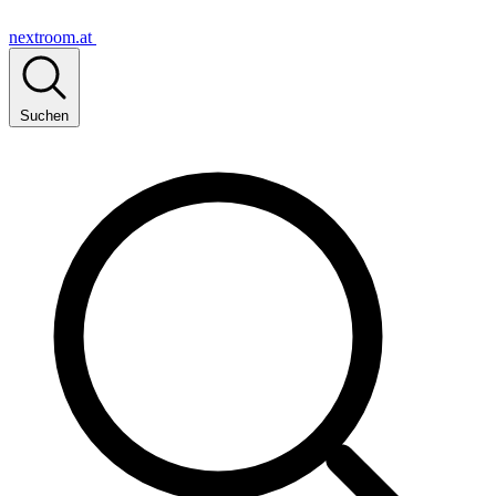
nextroom.at
Suchen