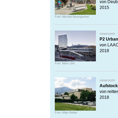
von Deub
2015
Foto: Michael Baumgartner
newroom
P2 Urbane
von LAA
2018
Foto: Marc Lins
newroom
Aufstoc
von reitte
2018
Foto: Mojo Reitter