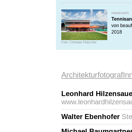
newroom
Tennisan
von beauf
2018
Foto: Christian Flatscher
ArchitekturfotografI
Leonhard Hilzensaue
www.leonhardhilzensa
Walter Ebenhofer
Ste
Michael Baumgartne