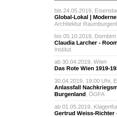
bis 24.05.2019, Eisensta
Global-Lokal | Moderne
Architektur Raumburgen
bis 05.10.2019, Dornbirn
Claudia Larcher - Roo
Institut
ab 30.04.2019, Wien
Das Rote Wien 1919-19
30.04.2019, 19:00 Uhr, E
Anlassfall Nachkriegs
Burgenland
, ÖGFA
ab 01.05.2019, Klagenfur
Gertrud Weiss-Richter 