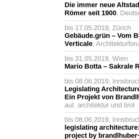
Die immer neue Altsta
Römer seit 1900
, Deut
bis 17.05.2019, Zürich
Gebäude.grün – Vom B
Verticale
, Architekturfo
bis 31.05.2019, Wien
Mario Botta – Sakrale
bis 08.06.2019, Innsbruc
Legislating Architecture
Ein Projekt von Brand
aut. architektur und tirol
bis 08.06.2019, Innsbruc
legislating architecture:
project by brandlhuber