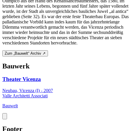
Olimpico aus der Hand des Renaissancebaumeisters, das 1580, im
letzten Jahr seines Lebens, begonnen und fünf Jahre später vollendet
wurde, ist der Stadt als unvergleichliches bauliches Juwel „al antica“
geblieben (Seite 32). Es war der erste feste Theaterbau Europas. Das
palladianische Vorbild kann indes kaum für das jahrzehntelange
Dilemma verantwortlich gemacht werden, das Vicenza periodisch
immer wieder heimsuchte und das in der Summe sechsunddreißig
verschiedene Projekte für ein neues städtisches Theater an sieben
verschiedenen Standorten hervorbrachte.
Zum „Bauwelt“ Archiv ↗
Bauwerk
Theater Vicenza
Neubau, Vicenza (I) - 2007
Valle Architetti Associati
Bauwelt
Footer