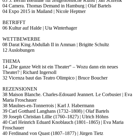
03 5. Berlin Biennale für zeitgenössische Kunst | Jan Schrenk
04 Camera. Thomas Demand in Hamburg | Olaf Bartels
04 Expo 2015 in Mailand | Nicole Heptner
BETRIFFT
06 Kultur auf Halde | Uta Winterhager
WETTBEWERBE
08 Darat King Abdullah II in Amman | Brigitte Schultz
12 Auslobungen
THEMA
14 „Die ganze Welt ist ein Theater“ – Wozu dann ein neues
Theater? | Richard Ingersoll
32 Vicenza baut das Teatro Olimpico | Bruce Boucher
REZENSIONEN
38 Maison Blanche. Charles-Edouard Jeannert. Le Corbusier | Eva
Maria Froschauer
38 Maulnes-en-Tonnerrois | Karl J. Habermann
39 Carl Gotthard Langhans (1732–1808) | Olaf Bartels
39 Joseph Christian Lillie (1760–1827) | Ulrich Höhns
40 Carl Heinrich Eduard Knoblauch (1801–1865) | Eva Maria
Froschauer
40 Ferdinand von Quast (1807–1877) | Jürgen Tietz