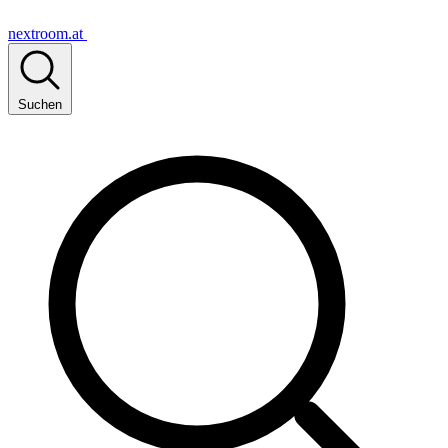
nextroom.at
Suchen