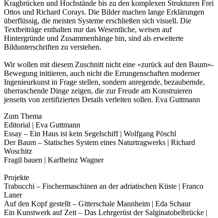
Kragbrücken und Hochstände bis zu den komplexen Strukturen Frei
Ottos und Richard Corays. Die Bilder machen lange Erklärungen
überflüssig, die meisten Systeme erschließen sich visuell. Die
Textbeiträge enthalten nur das Wesentliche, weisen auf
Hintergründe und Zusammenhänge hin, sind als erweiterte
Bildunterschriften zu verstehen.
Wir wollen mit diesem Zuschnitt nicht eine »zurück auf den Baum«-
Bewegung initiieren, auch nicht die Errungenschaften moderner
Ingenieurkunst in Frage stellen, sondern anregende, bezaubernde,
überraschende Dinge zeigen, die zur Freude am Konstruieren
jenseits von zertifizierten Details verleiten sollen. Eva Guttmann
Zum Thema
Editorial | Eva Guttmann
Essay – Ein Haus ist kein Segelschiff | Wolfgang Pöschl
Der Baum – Statisches System eines Naturtragwerks | Richard
Woschitz
Fragil bauen | Karlheinz Wagner
Projekte
Trabucchi – Fischermaschinen an der adriatischen Küste | Franco
Laner
Auf den Kopf gestellt – Gitterschale Mannheim | Eda Schaur
Ein Kunstwerk auf Zeit – Das Lehrgerüst der Salginatobelbrücke |