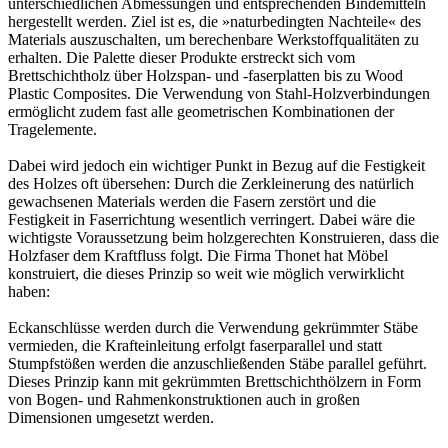
unterschiedlichen Abmessungen und entsprechenden Bindemitteln
hergestellt werden. Ziel ist es, die »naturbedingten Nachteile« des
Materials auszuschalten, um berechenbare Werkstoffqualitäten zu
erhalten. Die Palette dieser Produkte erstreckt sich vom
Brettschichtholz über Holzspan- und -faserplatten bis zu Wood
Plastic Composites. Die Verwendung von Stahl-Holzverbindungen
ermöglicht zudem fast alle geometrischen Kombinationen der
Tragelemente.
Dabei wird jedoch ein wichtiger Punkt in Bezug auf die Festigkeit
des Holzes oft übersehen: Durch die Zerkleinerung des natürlich
gewachsenen Materials werden die Fasern zerstört und die
Festigkeit in Faserrichtung wesentlich verringert. Dabei wäre die
wichtigste Voraussetzung beim holzgerechten Konstruieren, dass die
Holzfaser dem Kraftfluss folgt. Die Firma Thonet hat Möbel
konstruiert, die dieses Prinzip so weit wie möglich verwirklicht
haben:
Eckanschlüsse werden durch die Verwendung gekrümmter Stäbe
vermieden, die Krafteinleitung erfolgt faserparallel und statt
Stumpfstößen werden die anzuschließenden Stäbe parallel geführt.
Dieses Prinzip kann mit gekrümmten Brettschichthölzern in Form
von Bogen- und Rahmenkonstruktionen auch in großen
Dimensionen umgesetzt werden.