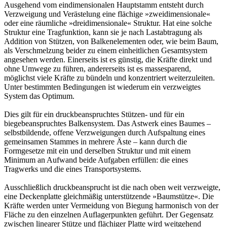
Ausgehend vom eindimensionalen Hauptstamm entsteht durch
Verzweigung und Verästelung eine flächige »zweidimensionale«
oder eine räumliche »dreidimensionale« Struktur. Hat eine solche
Struktur eine Tragfunktion, kann sie je nach Lastabtragung als
Addition von Stützen, von Balkenelementen oder, wie beim Baum,
als Verschmelzung beider zu einem einheitlichen Gesamtsystem
angesehen werden. Einerseits ist es günstig, die Kräfte direkt und
ohne Umwege zu führen, andererseits ist es massesparend,
möglichst viele Kräfte zu bündeln und konzentriert weiterzuleiten.
Unter bestimmten Bedingungen ist wiederum ein verzweigtes
System das Optimum.
Dies gilt für ein druckbeanspruchtes Stützen- und für ein
biegebeanspruchtes Balkensystem. Das Astwerk eines Baumes –
selbstbildende, offene Verzweigungen durch Aufspaltung eines
gemeinsamen Stammes in mehrere Äste – kann durch die
Formgesetze mit ein und derselben Struktur und mit einem
Minimum an Aufwand beide Aufgaben erfüllen: die eines
Tragwerks und die eines Transportsystems.
Ausschließlich druckbeansprucht ist die nach oben weit verzweigte,
eine Deckenplatte gleichmäßig unterstützende »Baumstütze«. Die
Kräfte werden unter Vermeidung von Biegung harmonisch von der
Fläche zu den einzelnen Auflagerpunkten geführt. Der Gegensatz
zwischen linearer Stütze und flächiger Platte wird weitgehend