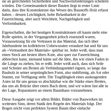
sie an gerechneten Sicherheiten und Nachweisforderungen scheitern
würden. Die Gemeinsamkeit dieser Bauten liegt in erster Linie
darin, dass ihre Konstrukteure das Wesen des Baustoffs Holz erfasst
haben – dessen Leichtigkeit, hohe Belastbarkeit in der
Faserrichtung, aber auch Weichheit, Nachgiebigkeit und
Verformbarkeit.
Eigenschaften, die bei heutigen Konstruktionen oft kaum mehr eine
Rolle spielen, in der Vergangenheit jedoch essenziell waren,
Voraussetzung für ein Vertrauen in das Material, das sich über
Jahrhunderte im kollektiven Unbewussten verankert hat und für uns
als »Vertrautheit des Materials« spürbar ist. Jeder weiß, dass man
einen Stock am besten übers Knie, also quer zur Faserrichtung
abbrechen kann, niemand käme auf die Idee, ihn wie einen Faden in
die Länge zu ziehen, bis er reißt. Jeder weiß auch, dass sich Seile
und Schnüre am Besten als Verbindungsmittel eignen, so lange das
Bauholz in seiner ursprünglichen Form, also stabförmig, als Ast oder
Stamm, zur Verfügung steht. Die Tragfähigkeit eines auskragenden
Astes ist für uns genau so abschätzbar wie die Stärke eines Brettes,
das uns als Brücke über einen Bach dient, und wir wären fast alle in
der Lage, Reparaturen an einem Baumhaus vorzunehmen.
Diese Ausgabe zeigt vor allem Bilder. Bilder von Bauwerken im
weitesten Sinn, deren Statik den Regeln des Materials folgt. Der
Bogen reicht vom perfekten System Baum über einfache