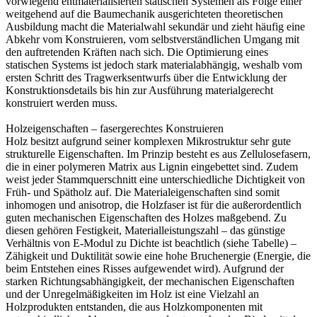
vorwiegend entmaterialisierten statischen Systemen als Folge einer
weitgehend auf die Baumechanik ausgerichteten theoretischen
Ausbildung macht die Materialwahl sekundär und zieht häufig eine
Abkehr vom Konstruieren, vom selbstverständlichen Umgang mit
den auftretenden Kräften nach sich. Die Optimierung eines
statischen Systems ist jedoch stark materialabhängig, weshalb vom
ersten Schritt des Tragwerksentwurfs über die Entwicklung der
Konstruktionsdetails bis hin zur Ausführung materialgerecht
konstruiert werden muss.
Holzeigenschaften – fasergerechtes Konstruieren
Holz besitzt aufgrund seiner komplexen Mikrostruktur sehr gute
strukturelle Eigenschaften. Im Prinzip besteht es aus Zellulosefasern,
die in einer polymeren Matrix aus Lignin eingebettet sind. Zudem
weist jeder Stammquerschnitt eine unterschiedliche Dichtigkeit von
Früh- und Spätholz auf. Die Materialeigenschaften sind somit
inhomogen und anisotrop, die Holzfaser ist für die außerordentlich
guten mechanischen Eigenschaften des Holzes maßgebend. Zu
diesen gehören Festigkeit, Materialleistungszahl – das günstige
Verhältnis von E-Modul zu Dichte ist beachtlich (siehe Tabelle) –
Zähigkeit und Duktilität sowie eine hohe Bruchenergie (Energie, die
beim Entstehen eines Risses aufgewendet wird). Aufgrund der
starken Richtungsabhängigkeit, der mechanischen Eigenschaften
und der Unregelmäßigkeiten im Holz ist eine Vielzahl an
Holzprodukten entstanden, die aus Holzkomponenten mit