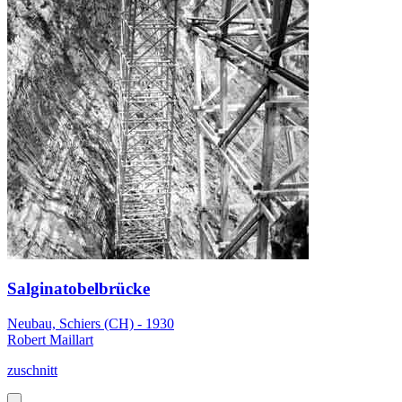
Salginatobelbrücke
Neubau, Schiers (CH) - 1930
Robert Maillart
zuschnitt