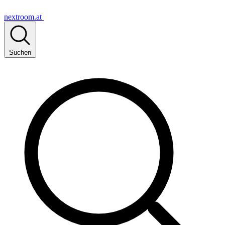
nextroom.at
Suchen