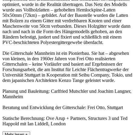
optimiert, wurde in die Realität übertragen. Das Netz des Modells
wurde aus Vollholzlatten – gehobelten Hemlockpine-Latten
50x50mm (72km) – gebildet. Auf der Baustelle wurden die Latten
mit Bolzen zu einem Gitter mit verdrehbaren Knoten und einer
Maschenweite von 50cm verbunden. Dieses Holzgitter wurde dann
nach und nach in die Form des Hängemodells gehoben, an den
Rändern befestigt, justiert und fixiert und schließlich mit einem
PVC-beschichteten Polyestergittergewebe überdacht.
Die Gitterschale Mannheim ist ein Pionierbau. Sie hat – abgesehen
von kleinen, in den 1960er Jahren von Frei Otto realisierten
Gitterschalen – keine Vorläufer und basiert auf Ergebnissen der
Forschungsarbeit, die am Institut für Leichte Flächentragwerke der
Universität Stuttgart in Kooperation mit Seibu Company, Tokio, und
dem japanischen Architekten Kenzo Tange geleistet wurde.
Planung und Bauleitung: Carlfried Mutschler und Joachim Langner,
Mannheim
Beratung und Entwicklung der Gitterschale: Frei Otto, Stuttgart
Statische Berechnung: Ove Arup + Partners, Structures 3 und Ted
Happold mit Ian Liddell, London
Mehr lesen +