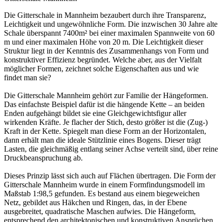
Die Gitterschale in Mannheim bezaubert durch ihre Transparenz,
Leichtigkeit und ungewöhnliche Form. Die inzwischen 30 Jahre alte
Schale überspannt 7400m² bei einer maximalen Spannweite von 60
m und einer maximalen Höhe von 20 m. Die Leichtigkeit dieser
Struktur liegt in der Kenntnis des Zusammenhangs von Form und
konstruktiver Effizienz begründet. Welche aber, aus der Vielfalt
möglicher Formen, zeichnet solche Eigenschaften aus und wie
findet man sie?
Die Gitterschale Mannheim gehört zur Familie der Hängeformen.
Das einfachste Beispiel dafür ist die hängende Kette – an beiden
Enden aufgehängt bildet sie eine Gleichgewichtsfigur aller
wirkenden Kräfte. Je flacher der Stich, desto größer ist die (Zug-)
Kraft in der Kette. Spiegelt man diese Form an der Horizontalen,
dann erhält man die ideale Stützlinie eines Bogens. Dieser trägt
Lasten, die gleichmäßig entlang seiner Achse verteilt sind, über reine
Druckbeanspruchung ab.
Dieses Prinzip lässt sich auch auf Flächen übertragen. Die Form der
Gitterschale Mannheim wurde in einem Formfindungsmodell im
Maßstab 1:98,5 gefunden. Es bestand aus einem biegeweichen
Netz, gebildet aus Häkchen und Ringen, das, in der Ebene
ausgebreitet, quadratische Maschen aufwies. Die Hängeform,
entsprechend den architektonischen und konstruktiven Ansprüchen