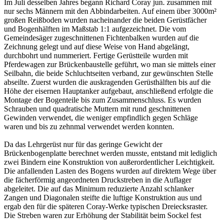
Im Juli desselben Jahres begann Richard Coray jun. zusammen mit
nur sechs Männern mit den Abbindarbeiten. Auf einem über 3000m²
großen Reißboden wurden nacheinander die beiden Gerüstfächer
und Bogenhälften im Maßstab 1:1 aufgezeichnet. Die vom
Gemeindesäger zugeschnittenen Fichtenbalken wurden auf die
Zeichnung gelegt und auf diese Weise von Hand abgelängt,
durchbohrt und nummeriert. Fertige Gerüstteile wurden mit
Pferdewagen zur Brückenbaustelle geführt, wo man sie mittels einer
Seilbahn, die beide Schluchtseiten verband, zur gewünschten Stelle
abseilte. Zuerst wurden die auskragenden Gerüsthälften bis auf die
Höhe der eisernen Hauptanker aufgebaut, anschließend erfolgte die
Montage der Bogenteile bis zum Zusammenschluss. Es wurden
Schrauben und quadratische Muttern mit rund geschnittenen
Gewinden verwendet, die weniger empfindlich gegen Schläge
waren und bis zu zehnmal verwendet werden konnten.
Da das Lehrgerüst nur für das geringe Gewicht der
Brückenbogenplatte berechnet werden musste, entstand mit lediglich
zwei Bindern eine Konstruktion von außerordentlicher Leichtigkeit.
Die anfallenden Lasten des Bogens wurden auf direktem Wege über
die fächerförmig angeordneten Druckstreben in die Auflager
abgeleitet. Die auf das Minimum reduzierte Anzahl schlanker
Zangen und Diagonalen steifte die luftige Konstruktion aus und
ergab den für die späteren Coray-Werke typischen Dreiecksraster.
Die Streben waren zur Erhöhung der Stabilität beim Sockel fest