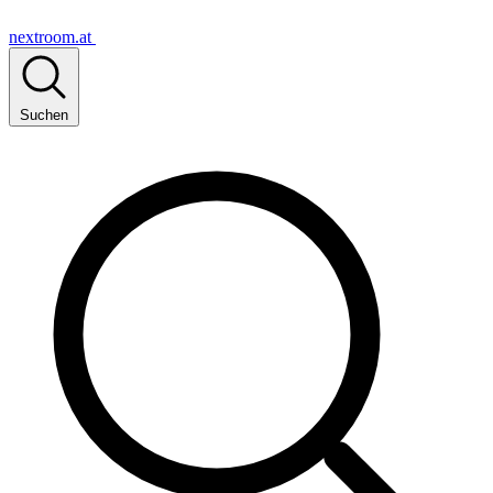
nextroom.at
Suchen