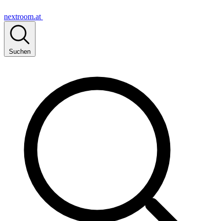
nextroom.at
Suchen