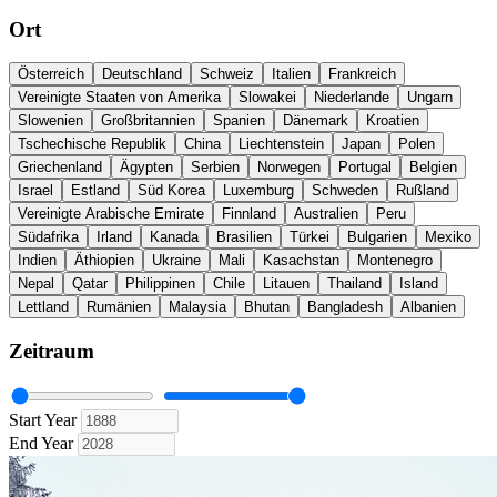
Ort
Österreich
Deutschland
Schweiz
Italien
Frankreich
Vereinigte Staaten von Amerika
Slowakei
Niederlande
Ungarn
Slowenien
Großbritannien
Spanien
Dänemark
Kroatien
Tschechische Republik
China
Liechtenstein
Japan
Polen
Griechenland
Ägypten
Serbien
Norwegen
Portugal
Belgien
Israel
Estland
Süd Korea
Luxemburg
Schweden
Rußland
Vereinigte Arabische Emirate
Finnland
Australien
Peru
Südafrika
Irland
Kanada
Brasilien
Türkei
Bulgarien
Mexiko
Indien
Äthiopien
Ukraine
Mali
Kasachstan
Montenegro
Nepal
Qatar
Philippinen
Chile
Litauen
Thailand
Island
Lettland
Rumänien
Malaysia
Bhutan
Bangladesh
Albanien
Zeitraum
Start Year
End Year