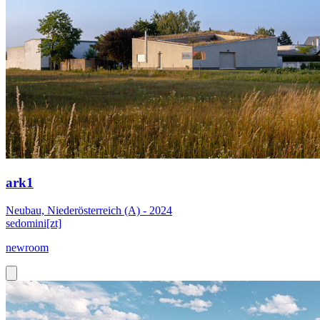
ark1
Neubau, Niederösterreich (A) - 2024
sedomini[zt]
newroom