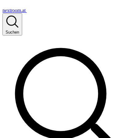
nextroom.at
Suchen