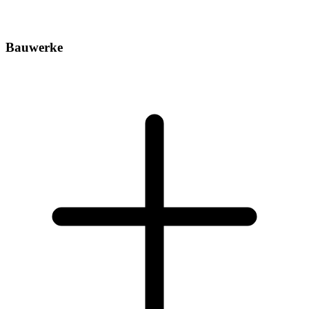
Bauwerke