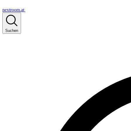
nextroom.at
Suchen