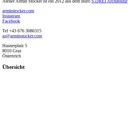
Atelier Armin Stocker ist ein 2012 aus dem Büro
S.DREI Architektur
arminstocker.com
Instagram
Facebook
Tel +43 676 3086315
as@arminstocker.com
Hasnerplatz 5
8010 Graz
Österreich
Übersicht