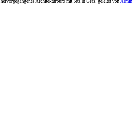
hervorgegangenes Architekturbüro mit Sitz in Graz, geleitet von
Armin