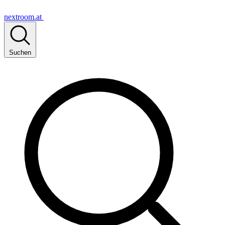
nextroom.at
Suchen