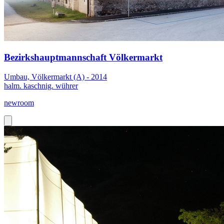
Bezirkshauptmannschaft Völkermarkt
Umbau, Völkermarkt (A) - 2014
halm. kaschnig. wührer
newroom