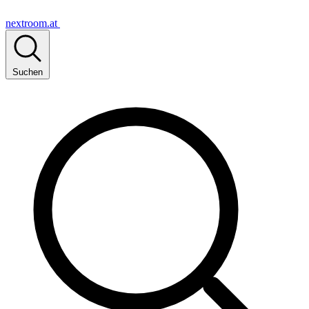
nextroom.at
Suchen