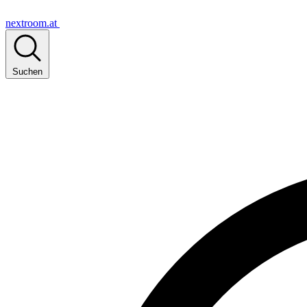
nextroom.at
Suchen