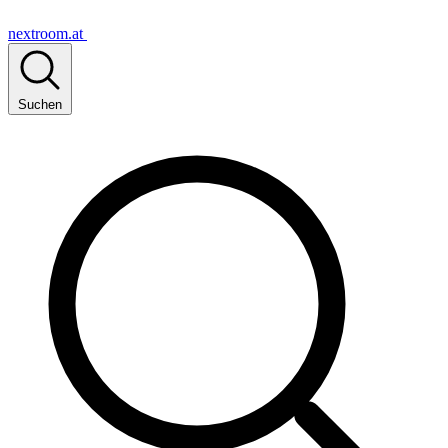
nextroom.at
Suchen