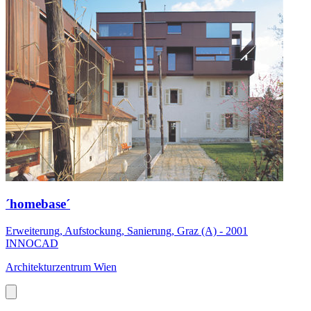
´homebase´
Erweiterung, Aufstockung, Sanierung, Graz (A) - 2001
INNOCAD
Architekturzentrum Wien