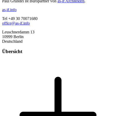
Paul Grundei ist Büropartner von
as-if Architekten
.
as-if.info
Tel +49 30 70071680
office@as-if.info
Leuschnerdamm 13
10999 Berlin
Deutschland
Übersicht