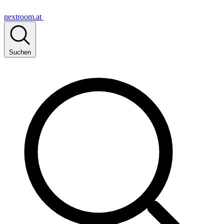
nextroom.at
Suchen