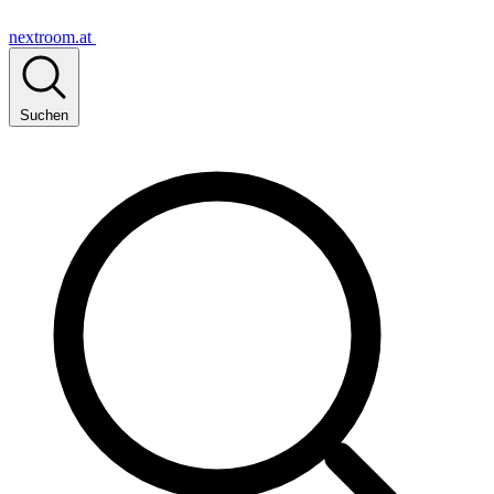
nextroom.at
Suchen