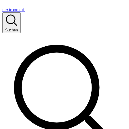
nextroom.at
Suchen