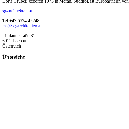
Doris Gruber, geboren 1973 in Meran, Südtirol, ist Büropartnerin vo
sg-architekten.at
Tel +43 5574 42248
ms@sg-architekten.at
Lindauerstraße 31
6911 Lochau
Österreich
Übersicht