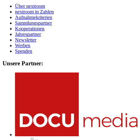
Über nextroom
nextroom in Zahlen
Aufnahmekriterien
Sammlungspartner
Kooperationen
Jahrespartner
Newsletter
Werben
Spenden
Unsere Partner: