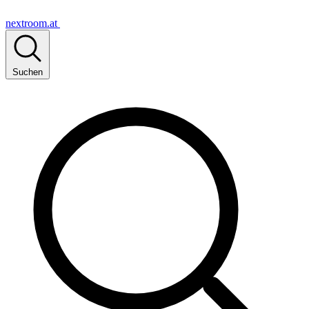
nextroom.at
Suchen