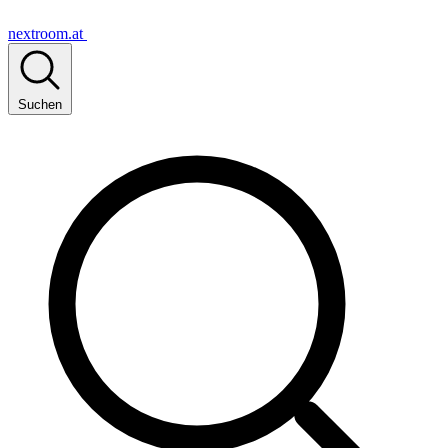
nextroom.at
Suchen