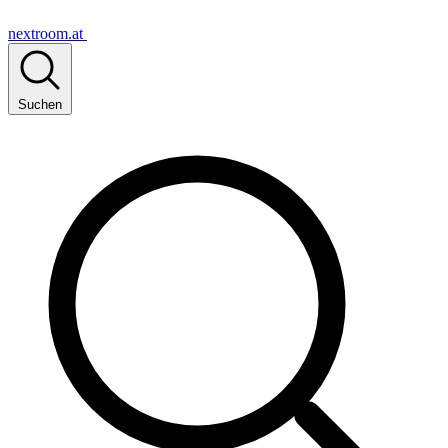
nextroom.at
Suchen