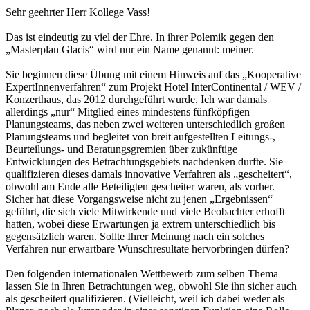
Sehr geehrter Herr Kollege Vass!
Das ist eindeutig zu viel der Ehre. In ihrer Polemik gegen den
„Masterplan Glacis“ wird nur ein Name genannt: meiner.
Sie beginnen diese Übung mit einem Hinweis auf das „Kooperative
ExpertInnenverfahren“ zum Projekt Hotel InterContinental / WEV /
Konzerthaus, das 2012 durchgeführt wurde. Ich war damals
allerdings „nur“ Mitglied eines mindestens fünfköpfigen
Planungsteams, das neben zwei weiteren unterschiedlich großen
Planungsteams und begleitet von breit aufgestellten Leitungs-,
Beurteilungs- und Beratungsgremien über zukünftige
Entwicklungen des Betrachtungsgebiets nachdenken durfte. Sie
qualifizieren dieses damals innovative Verfahren als „gescheitert“,
obwohl am Ende alle Beteiligten gescheiter waren, als vorher.
Sicher hat diese Vorgangsweise nicht zu jenen „Ergebnissen“
geführt, die sich viele Mitwirkende und viele Beobachter erhofft
hatten, wobei diese Erwartungen ja extrem unterschiedlich bis
gegensätzlich waren. Sollte Ihrer Meinung nach ein solches
Verfahren nur erwartbare Wunschresultate hervorbringen dürfen?
Den folgenden internationalen Wettbewerb zum selben Thema
lassen Sie in Ihren Betrachtungen weg, obwohl Sie ihn sicher auch
als gescheitert qualifizieren. (Vielleicht, weil ich dabei weder als