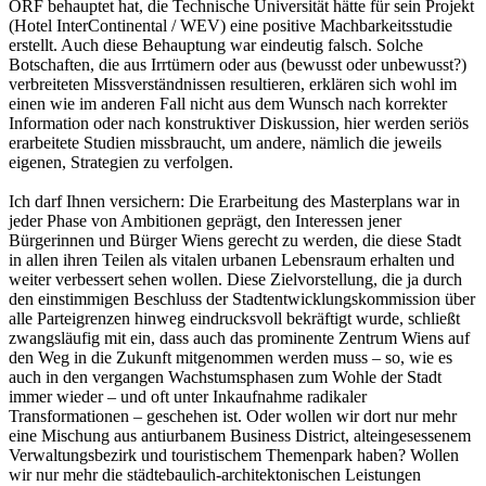
ORF behauptet hat, die Technische Universität hätte für sein Projekt
(Hotel InterContinental / WEV) eine positive Machbarkeitsstudie
erstellt. Auch diese Behauptung war eindeutig falsch. Solche
Botschaften, die aus Irrtümern oder aus (bewusst oder unbewusst?)
verbreiteten Missverständnissen resultieren, erklären sich wohl im
einen wie im anderen Fall nicht aus dem Wunsch nach korrekter
Information oder nach konstruktiver Diskussion, hier werden seriös
erarbeitete Studien missbraucht, um andere, nämlich die jeweils
eigenen, Strategien zu verfolgen.
Ich darf Ihnen versichern: Die Erarbeitung des Masterplans war in
jeder Phase von Ambitionen geprägt, den Interessen jener
Bürgerinnen und Bürger Wiens gerecht zu werden, die diese Stadt
in allen ihren Teilen als vitalen urbanen Lebensraum erhalten und
weiter verbessert sehen wollen. Diese Zielvorstellung, die ja durch
den einstimmigen Beschluss der Stadtentwicklungskommission über
alle Parteigrenzen hinweg eindrucksvoll bekräftigt wurde, schließt
zwangsläufig mit ein, dass auch das prominente Zentrum Wiens auf
den Weg in die Zukunft mitgenommen werden muss – so, wie es
auch in den vergangen Wachstumsphasen zum Wohle der Stadt
immer wieder – und oft unter Inkaufnahme radikaler
Transformationen – geschehen ist. Oder wollen wir dort nur mehr
eine Mischung aus antiurbanem Business District, alteingesessenem
Verwaltungsbezirk und touristischem Themenpark haben? Wollen
wir nur mehr die städtebaulich-architektonischen Leistungen