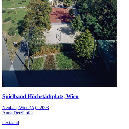
Spielband Höchstädtplatz, Wien
Neubau, Wien (A) - 2003
Anna Detzlhofer
next.land