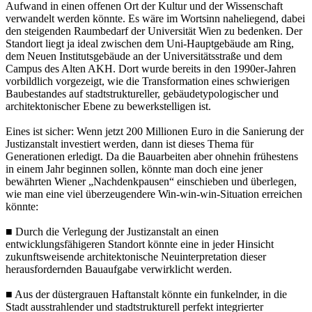
Aufwand in einen offenen Ort der Kultur und der Wissenschaft
verwandelt werden könnte. Es wäre im Wortsinn naheliegend, dabei
den steigenden Raumbedarf der Universität Wien zu bedenken. Der
Standort liegt ja ideal zwischen dem Uni-Hauptgebäude am Ring,
dem Neuen Institutsgebäude an der Universitätsstraße und dem
Campus des Alten AKH. Dort wurde bereits in den 1990er-Jahren
vorbildlich vorgezeigt, wie die Transformation eines schwierigen
Baubestandes auf stadtstruktureller, gebäudetypologischer und
architektonischer Ebene zu bewerkstelligen ist.
Eines ist sicher: Wenn jetzt 200 Millionen Euro in die Sanierung der
Justizanstalt investiert werden, dann ist dieses Thema für
Generationen erledigt. Da die Bauarbeiten aber ohnehin frühestens
in einem Jahr beginnen sollen, könnte man doch eine jener
bewährten Wiener „Nachdenkpausen“ einschieben und überlegen,
wie man eine viel überzeugendere Win-win-win-Situation erreichen
könnte:
■ Durch die Verlegung der Justizanstalt an einen
entwicklungsfähigeren Standort könnte eine in jeder Hinsicht
zukunftsweisende architektonische Neuinterpretation dieser
herausfordernden Bauaufgabe verwirklicht werden.
■ Aus der düstergrauen Haftanstalt könnte ein funkelnder, in die
Stadt ausstrahlender und stadtstrukturell perfekt integrierter