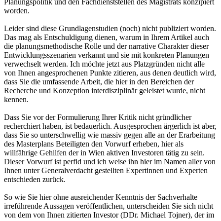
Planungspolitik und den Fachdienststellen des Magistrats konzipiert
worden.
Leider sind diese Grundlagenstudien (noch) nicht publiziert worden.
Das mag als Entschuldigung dienen, warum in Ihrem Artikel auch
die planungsmethodische Rolle und der narrative Charakter dieser
Entwicklungsszenarien verkannt und sie mit konkreten Planungen
verwechselt werden. Ich möchte jetzt aus Platzgründen nicht alle
von Ihnen angesprochenen Punkte zitieren, aus denen deutlich wird,
dass Sie die umfassende Arbeit, die hier in den Bereichen der
Recherche und Konzeption interdisziplinär geleistet wurde, nicht
kennen.
Dass Sie vor der Formulierung Ihrer Kritik nicht gründlicher
recherchiert haben, ist bedauerlich. Ausgesprochen ärgerlich ist aber,
dass Sie so unterschwellig wie massiv gegen alle an der Erarbeitung
des Masterplans Beteiligten den Vorwurf erheben, hier als
willfährige Gehilfen der in Wien aktiven Investoren tätig zu sein.
Dieser Vorwurf ist perfid und ich weise ihn hier im Namen aller von
Ihnen unter Generalverdacht gestellten Expertinnen und Experten
entschieden zurück.
So wie Sie hier ohne ausreichender Kenntnis der Sachverhalte
irreführende Aussagen veröffentlichen, unterscheiden Sie sich nicht
von dem von Ihnen zitierten Investor (DDr. Michael Tojner), der im