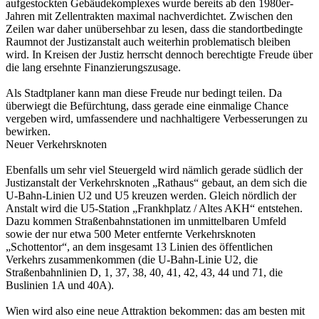
aufgestockten Gebäudekomplexes wurde bereits ab den 1980er-
Jahren mit Zellentrakten maximal nachverdichtet. Zwischen den
Zeilen war daher unübersehbar zu lesen, dass die standortbedingte
Raumnot der Justizanstalt auch weiterhin problematisch bleiben
wird. In Kreisen der Justiz herrscht dennoch berechtigte Freude über
die lang ersehnte Finanzierungszusage.
Als Stadtplaner kann man diese Freude nur bedingt teilen. Da
überwiegt die Befürchtung, dass gerade eine einmalige Chance
vergeben wird, umfassendere und nachhaltigere Verbesserungen zu
bewirken.
Neuer Verkehrsknoten
Ebenfalls um sehr viel Steuergeld wird nämlich gerade südlich der
Justizanstalt der Verkehrsknoten „Rathaus“ gebaut, an dem sich die
U-Bahn-Linien U2 und U5 kreuzen werden. Gleich nördlich der
Anstalt wird die U5-Station „Frankhplatz / Altes AKH“ entstehen.
Dazu kommen Straßenbahnstationen im unmittelbaren Umfeld
sowie der nur etwa 500 Meter entfernte Verkehrsknoten
„Schottentor“, an dem insgesamt 13 Linien des öffentlichen
Verkehrs zusammenkommen (die U-Bahn-Linie U2, die
Straßenbahnlinien D, 1, 37, 38, 40, 41, 42, 43, 44 und 71, die
Buslinien 1A und 40A).
Wien wird also eine neue Attraktion bekommen: das am besten mit