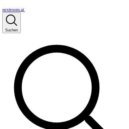
nextroom.at
Suchen