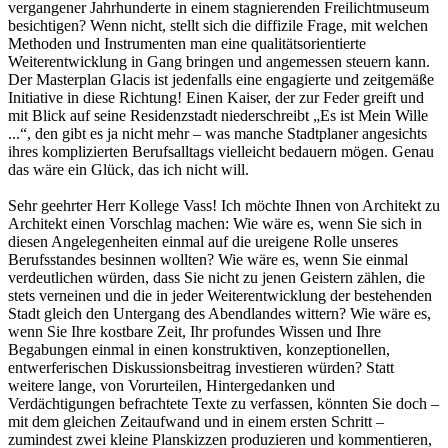
vergangener Jahrhunderte in einem stagnierenden Freilichtmuseum
besichtigen? Wenn nicht, stellt sich die diffizile Frage, mit welchen
Methoden und Instrumenten man eine qualitätsorientierte
Weiterentwicklung in Gang bringen und angemessen steuern kann.
Der Masterplan Glacis ist jedenfalls eine engagierte und zeitgemäße
Initiative in diese Richtung! Einen Kaiser, der zur Feder greift und
mit Blick auf seine Residenzstadt niederschreibt „Es ist Mein Wille
...“, den gibt es ja nicht mehr – was manche Stadtplaner angesichts
ihres komplizierten Berufsalltags vielleicht bedauern mögen. Genau
das wäre ein Glück, das ich nicht will.
Sehr geehrter Herr Kollege Vass! Ich möchte Ihnen von Architekt zu
Architekt einen Vorschlag machen: Wie wäre es, wenn Sie sich in
diesen Angelegenheiten einmal auf die ureigene Rolle unseres
Berufsstandes besinnen wollten? Wie wäre es, wenn Sie einmal
verdeutlichen würden, dass Sie nicht zu jenen Geistern zählen, die
stets verneinen und die in jeder Weiterentwicklung der bestehenden
Stadt gleich den Untergang des Abendlandes wittern? Wie wäre es,
wenn Sie Ihre kostbare Zeit, Ihr profundes Wissen und Ihre
Begabungen einmal in einen konstruktiven, konzeptionellen,
entwerferischen Diskussionsbeitrag investieren würden? Statt
weitere lange, von Vorurteilen, Hintergedanken und
Verdächtigungen befrachtete Texte zu verfassen, könnten Sie doch –
mit dem gleichen Zeitaufwand und in einem ersten Schritt –
zumindest zwei kleine Planskizzen produzieren und kommentieren,