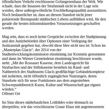
öffentlichem Verkehr erschlossene Gefangenenhaus der Welt. Wie
schade, dass die Insassen der Strafanstalt nicht in der Lage sein
werden, diese außergewöhnliche Erschließungsqualität auszunützen.
Noch bedauerlicher ist, dass an diesem Standort nicht jener
pulsierende Brennpunkt städtischen Lebens aufblühen wird, für den
gerade die besten infrastrukturellen Voraussetzungen geschaffen
werden.
Mag sein, dass es noch keine Gespräche zwischen der Stadtplanung
und den Justizbehörden über Optionen einer Verlegung der
Justizanstalt gegeben hat, obwohl diese Idee nicht neu ist: Schon im
„Masterplan Glacis“, der 2014 von der
Stadtentwicklungskommission einstimmig zur Kenntnis genommen
und dann im Wiener Gemeinderat einstimmig beschlossen wurde,
steht: „Mit der Rossauer Kaserne, dem Landesgericht für
Strafsachen und der Stiftskaserne bestehen im Rand- und
Nahbereich des Stadtraums Glacis großflächige Gebäudekomplexe
mit isolierten, nicht öffentlich zugänglichen Nutzungen, deren
Standorte sich für neue Funktionen aus dem angestrebten
Schwerpunktbereich Kunst, Kultur und Wissenschaft gut eignen
würden.“
Offener Ort
Im Sinn dieses städtebaulichen Leitbildes wäre demnach zu
überprüfen, wie das verschlossene Graue Haus mit angemessenem