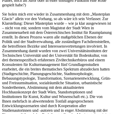
Planer, noch als Juror oder in einer sonstigen Funktion eine Rolle
gespielt habe?)
Sie holen mich erst wieder in Zusammenhang mit dem „Masterplan
Glacis“ allein vor den Vorhang, so als wäre ich sein Verfasser. Zur
Klarstellung: Dieser Masterplan wurde – wie ja klar ausgewiesen ist
– nicht von mir, sondern vom Magistrat der Stadt Wien in
Zusammenarbeit mit dem Österreichischen Institut für Raumplanung
erstellt. In diesen Prozess waren alle maßgeblichen Ebenen der
Politik und der Stadtverwaltung, alle zuständigen Fachdienststellen,
die betroffenen Bezirke und Interessensvertretungen involviert. In
Zusammenhang damit wurden von zwei Universitätsinstituten der
Technischen Universität und der Universität für Bodenkultur, von
drei themenspezifisch erfahrenen Ziviltechnikerbüros und einem
Konsulenten für Kulturmanagement fünf Grundlagenstudien
erarbeitet, die ein breites thematisches Spektrum abzudecken hatten
(Stadtgeschichte, Planungsgeschichte, Stadtmorphologie,
Bebauungstypologie, Transformation, Szenarienentwicklung, Grün-
und Freiraumsituation, sozialräumliche Situation, urbanistische
Sonderthemen, Abstimmung mit dem aktualisierten
Hochhauskonzept der Stadt Wien, Standortoptionen und
Institutionen für Kunst, Kultur und Wissenschaft etc.). Die von
Ihnen mehrfach in abwertendem Tonfall angesprochenen
Entwicklungsszenarien sind durch Kooperation aller
Studienautorinnen und -autoren und in enger Abstimmung mit der